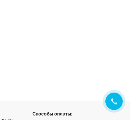
Способы оплаты:
линтус
с