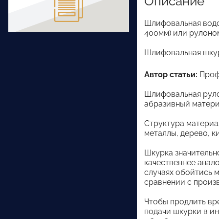
Описание
Шлифовальная водо
400мм) или рулоно
Шлифовальная шкур
Автор статьи:
Проф
Шлифовальная руло
абразивный материа
Структура материал
металлы, дерево, к
Шкурка значительно
качественнее анало
случаях обойтись 
сравнении с произв
Чтобы продлить вр
подачи шкурки в ин