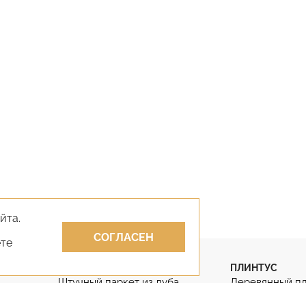
йта.
СОГЛАСЕН
ете
ПАРКЕТ
ПЛИНТУС
Штучный паркет из дуба
Деревянный п
Штучный паркет
Гибкий плинту