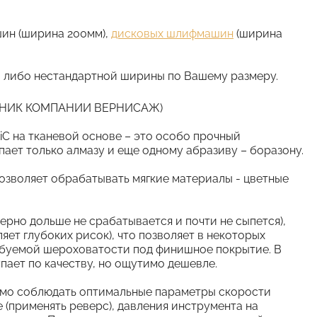
шин (ширина 200мм),
дисковых шлифмашин
(ширина
, либо нестандартной ширины по Вашему размеру.
РУДНИК КОМПАНИИ ВЕРНИСАЖ)
C на тканевой основе – это особо прочный
упает только алмазу и еще одному абразиву – боразону.
позволяет обрабатывать мягкие материалы - цветные
рно дольше не срабатывается и почти не сыпется),
ляет глубоких рисок), что позволяет в некоторых
ебуемой шероховатости под финишное покрытие. В
пает по качеству, но ощутимо дешевле.
имо соблюдать оптимальные параметры скорости
 (применять реверс), давления инструмента на