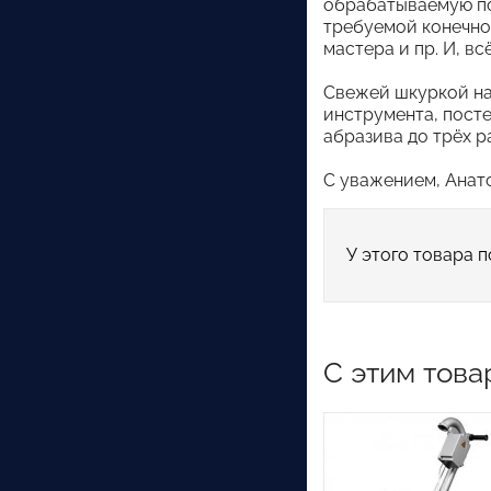
обрабатываемую по
требуемой конечно
мастера и пр. И, в
Свежей шкуркой на
инструмента, посте
абразива до трёх ра
С уважением, Анат
У этого товара п
С этим това