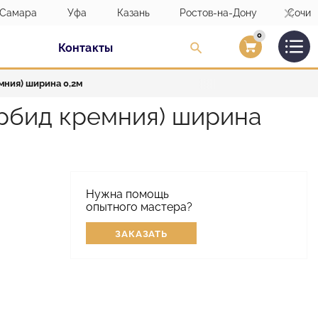
Самара
Уфа
Казань
Ростов-на-Дону
Сочи
0
Контакты
Вход/Регистраци
мния) ширина 0,2м
рбид кремния) ширина
Нужна помощь
опытного мастера?
ЗАКАЗАТЬ