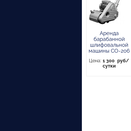
Аренда
барабанной
шлифовальной
машины СО-206
Цена:
1 300
руб/
сутки