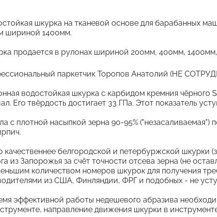
стойкая шкурка на тканевой основе для барабанных ма
м шириной 1400мм.
ка продается в рулонах шириной 200мм, 400мм, 1400мм
ессиональный паркетчик Торопов Анатолий (НЕ СОТ
нная водостойкая шкурка с карбидом кремния чёрного Si
л. Его твёрдость достигает 33 ГПа. Этот показатель уст
а с плотной насыпкой зерна 90-95% ("незасаливаемая") 
ирпич.
 качественнее белгородской и петербуржской шкурки (зе
га из Запорожья за счёт точности отсева зерна (не остав
меньшим количеством номеров шкурок для получения тр
одителями из США, Финляндии, ФРГ и подобных - не усту
емя эффективной работы недешевого абразива необход
струменте, направление движения шкурки в инструменте