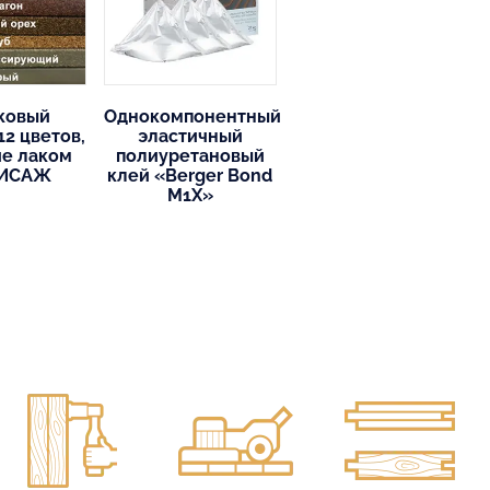
ковый
Однокомпонентный
2 цветов,
эластичный
е лаком
полиуретановый
ИСАЖ
клей «Berger Bond
M1X»