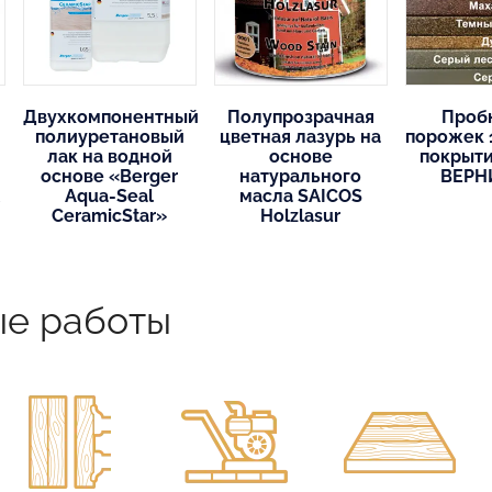
Двухкомпонентный
Полупрозрачная
Проб
полиуретановый
цветная лазурь на
порожек 1
лак на водной
основе
покрыти
основе «Berger
натурального
ВЕРН
Aqua-Seal
масла SAICOS
CeramicStar»
Holzlasur
ые работы