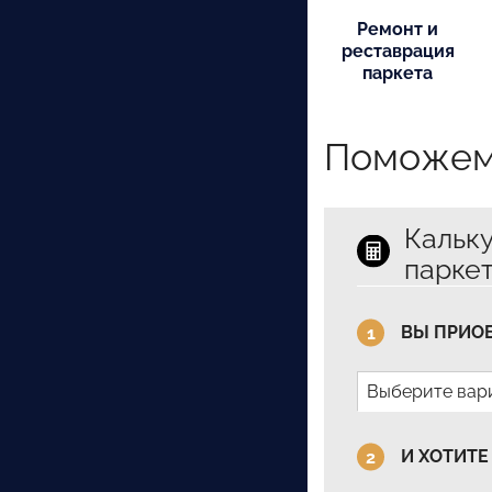
Ремонт и
реставрация
паркета
Поможем 
Кальку
парке
ВЫ ПРИО
Выберите вар
И ХОТИТЕ