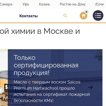
Самара
Уфа
Казань
Ростов-на-Дону
Сочи
0
Контакты
Вход/Регистраци
ой химии в Москве и
«Berger Aqua-Seal
Только
Проконсультируем
GreenStar»
сертифицированная
онлайн!
продукция!
двухкомпонентный, экологичный,
Сэкономьте свое время, оформите
полиуретановый лак на водной основе
заявку и задайте все интересующие
Масло с твердым воском Saicos
прошел испытания на сертификат
Вас вопросы нашим специалистам по
Premium Hartwachsol прошло
пожарной безопасности КМ1!
видеосвязи.
испытания на сертификат пожарной
безопасности КМ1!