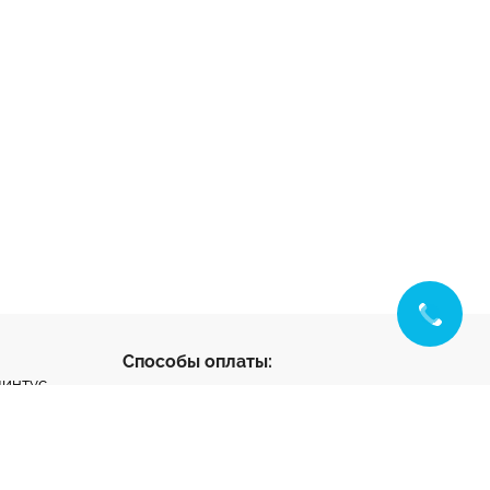
Способы оплаты:
линтус
с
ус
нтус