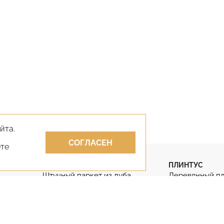
йта.
СОГЛАСЕН
ете
ПАРКЕТ
ПЛИНТУС
Штучный паркет из дуба
Деревянный п
Штучный паркет
Гибкий плинту
Паркет английская ёлка
Дубовый плинт
Паркет французская ёлка
Массивный пли