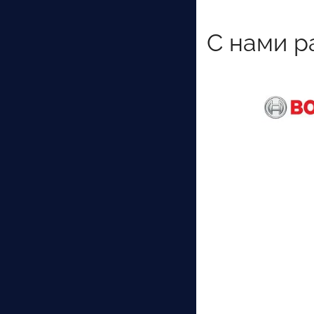
С нами р