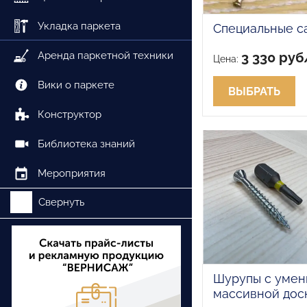
Укладка паркета
Специальные са
Аренда паркетной техники
3 330 руб
Цена:
Вики о паркете
ВЫБРАТЬ
Конструктор
Библиотека знаний
Мероприятия
Свернуть
Шурупы с умен
массивной доск