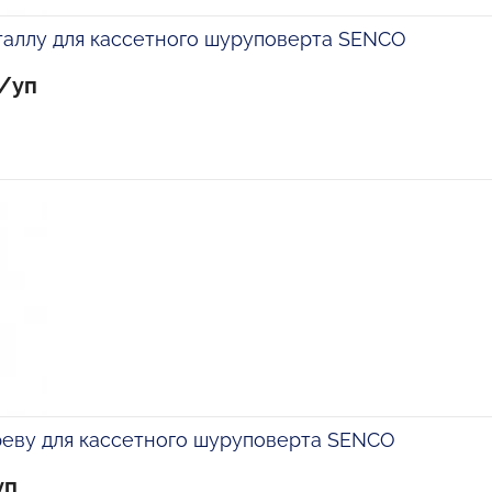
таллу для кассетного шуруповерта SENCO
б/уп
реву для кассетного шуруповерта SENCO
уп