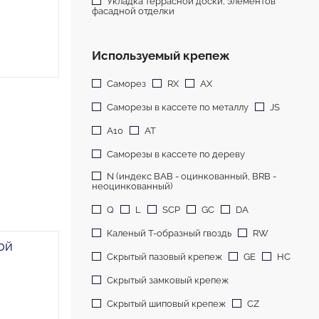
Укладка террасной доски, элементов
фасадной отделки
Используемый крепеж
Саморез
RX
AX
Саморезы в кассете по металлу
JS
A10
AT
Саморезы в кассете по дереву
N (индекс BAB - оцинкованный, BRB -
неоцинкованный)
Q
L
SCP
GC
DA
Каленый Т-образный гвоздь
RW
ой
Скрытый пазовый крепеж
GE
HC
Скрытый замковый крепеж
Скрытый шиповый крепеж
CZ