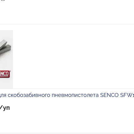
 для скобозабивного пневмопистолета SENCO SFW
б/уп