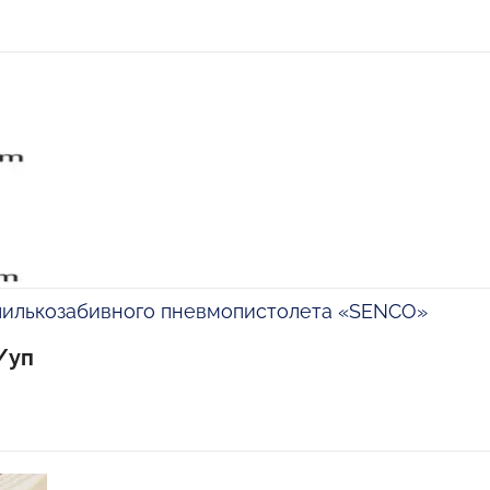
пилькозабивного пневмопистолета «SENCO»
/уп