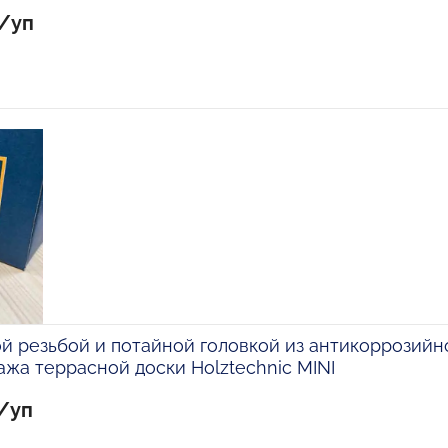
б/уп
й резьбой и потайной головкой из антикоррозийн
ажа террасной доски Holztechniс MINI
б/уп