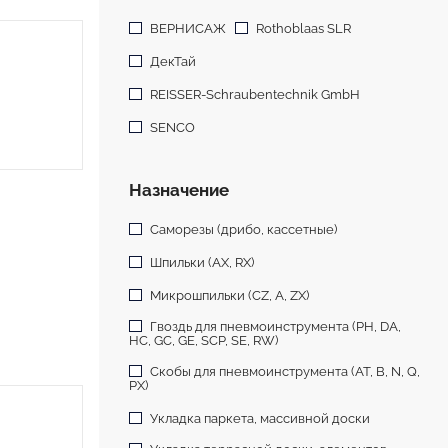
ВЕРНИСАЖ
Rothoblaas SLR
ДекТай
REISSER-Schraubentechnik GmbH
SENCO
Назначение
Саморезы (дрибо, кассетные)
Шпильки (АХ, RX)
Микрошпильки (CZ, A, ZX)
Гвоздь для пневмоинструмента (PH, DA,
HC, GC, GE, SCP, SE, RW)
Скобы для пневмоинструмента (АТ, B, N, Q,
PX)
Укладка паркета, массивной доски