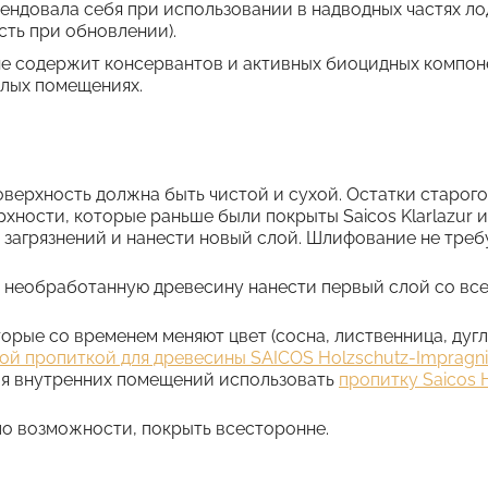
ндовала себя при использовании в надводных частях лодок
сть при обновлении).
r не содержит консервантов и активных биоцидных компон
лых помещениях.
верхность должна быть чистой и сухой. Остатки старого
рхности, которые раньше были покрыты Saicos Klarlazur
 загрязнений и нанести новый слой. Шлифование не треб
 необработанную древесину нанести первый слой со все
орые со временем меняют цвет (сосна, лиственница, дугл
ой пропиткой для древесины SAICOS Holzschutz-Impragn
Для внутренних помещений использовать
пропитку Saicos H
по возможности, покрыть всесторонне.