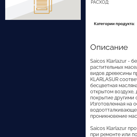
РАСХОД:
Категории продукта:
Описание
Saicos Klarlazur - 
растительных масел
видов древесины пр
KLARLASUR соответ
бесцветная масляна
открытом воздухе,
покрытие другими 
Изготовленная на о
водоотталкивающей,
проникновение мас
Saicos Klarlazur п
при ремонте или по