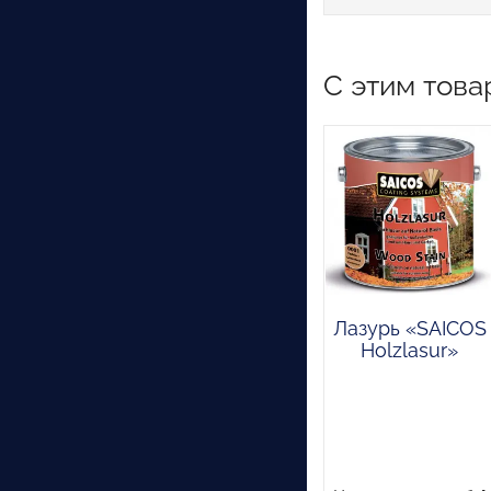
С этим това
Лазурь «SAICOS
Holzlasur»