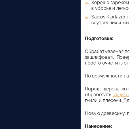
Хорошо зарекоме
в уборке и легко
Saicos Klarlazu
внутренних и жи
Подготовка:
Обрабатываемая по
зашлифовать. Пове
просто очистить от
По возможности на
Породы дерева, кот
обработать
защитн
гнили и плесени. 
Новую древесину, 
Нанесение: