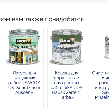
ром вам также понадобится
Лазурь для
Краска для
Очистит
наружных
наружных и
очи
работ «SAICOS
внутренних
рабо
UV-Schutzlasur
работ «SAICOS
инстр
Aussen»
Haus&Garten-
Sai
Farbe»
Pinselr