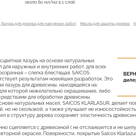
около 60 мл/м2 в 1 слой
Лазурь для дерева для наружных работ
Масла для защиты дерева
К
бесцветная лазурь на основе натуральных
 для наружных и внутренних работ, для всех
озрачная – слегка блестящая. SAICOS
ВЕРН
ствует результатам новейших разработок. Это
диле
я лазурь для древесины, находящейся на
 для которой нежелательно окрашивание, либо
средствами для обработки древесины.
снове натуральных масел, SAICOS KLARLASUR, делает пов
 но не скользкой, а также улучшает ее износостойкость
ел в структуру дерева сохраняет эластичность древесин
рочно сцепляется с древесиной ( не отслаивается и не ш
вторной окраске. Поверхности, покрытые Saicos Klarlazur