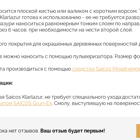
аносится плоской кистью или валиком с коротким ворсом
 Klarlazur готова к использованию - ее не требуется раз
лазури наноситься равномерным тонким слоем по напра
ез 6 часов. при необходимости на нести второй слой.
го покрытия для окрашенных деревянных поверхностей дос
s можно наносить с помощью пульверизатора. Размер форсун
та производиться с помощью
средства Saicos Pinselreinig
ации:
я Saicos Klarlazur, не требует специального ухода:доста
атом SAICOS Grun-Ex
. Смолу, выступившую на поверхно
ока нет отзывов.
Ваш отзыв будет первым!