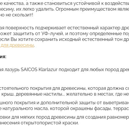
качества, а также становиться устойчивой к воздействи
есину, их легко удалить. Огромным преимуществом являет
но не скользит!
 поверхность подчеркивает естественный характер древес
может защитить от УФ-лучей, и поэтому определенные по
 если Вы хотите сохранить исходный естественный тон д
 для древесины
.
ия:
я лазурь SAICOS Klarlazur подходит для любых пород др
стоятельного покрытия для древесины, которая должна со
 крыш, деревянные настилы... желательно в местах, где н
шного покрытия и дополнительной защиты от выветриван
е натурального масла, которой окрашены фасады, террасы
товки для мягких пород древесины для создания равном
анесения открытопористой краски.