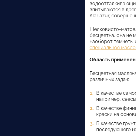
водоотталкивающие 
впитываются в древ
Klarlazur, совершен
Шелковисто-матовая
бесцветна, она не 
наоборот темнеть.
специальное масло
Область применен
Бесцветная масляна
различных задач:
В качестве само
например, свесы
В качестве фини
краски на основ
В качестве грун
последующего н