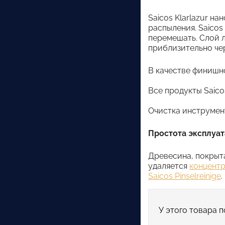
Saicos Klarlazur н
распыления. Saicos
перемешать. Слой 
приблизительно чер
В качестве финишно
Все продукты Saico
Очистка инструмен
Простота эксплуат
Древесина, покрыта
удаляется
концентр
Saicos Pinselreinige
.
У этого товара п