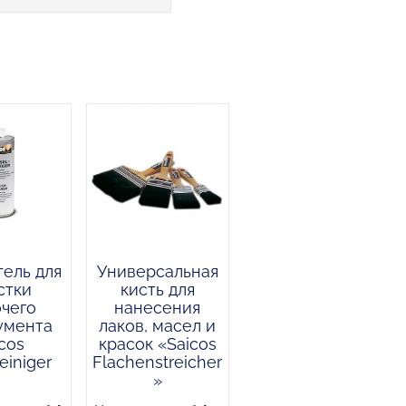
ель для
Универсальная
стки
кисть для
чего
нанесения
умента
лаков, масел и
cos
красок «Saicos
einiger
Flachenstreicher
»