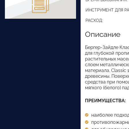
ИНСТРУМЕНТ ДЛЯ Р
РАСХОД:
Описание
Бергер-Зайдле Кла
для глубокой проп
растительных масе
слоем металлическ
материала. Classic
древесины. Поверх
средства при пом
мягкого (белого) п
ПРЕИМУЩЕСТВА:
наиболее подход
противопожарны