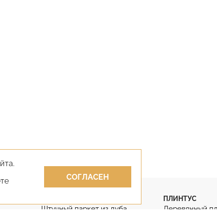
йта.
СОГЛАСЕН
ете
ПАРКЕТ
ПЛИНТУС
Штучный паркет из дуба
Деревянный п