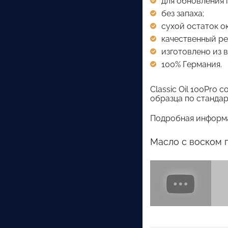
для обновления 
без запаха;
сухой остаток о
качественный рез
изготовлено из 
100% Германия.
Classic Oil 100Pr
образца по станда
Подробная информа
Масло с воском г