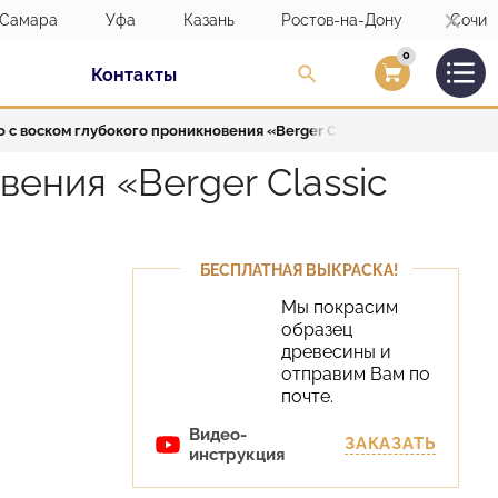
Самара
Уфа
Казань
Ростов-на-Дону
Сочи
0
Контакты
Вход/Регистраци
 с воском глубокого проникновения «Berger Classic 100Pro Oil»
ения «Berger Classic
БЕСПЛАТНАЯ ВЫКРАСКА!
Мы покрасим
образец
древесины и
отправим Вам по
почте.
Видео-
ЗАКАЗАТЬ
инструкция