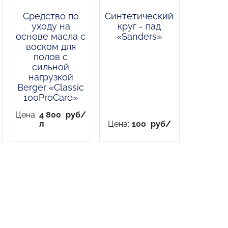
Средство по
Синтетический
уходу на
круг - пад
основе масла с
«Sanders»
воском для
полов с
сильной
нагрузкой
Berger «Classic
100ProCare»
Цена:
4 800
руб/
л
Цена:
100
руб/