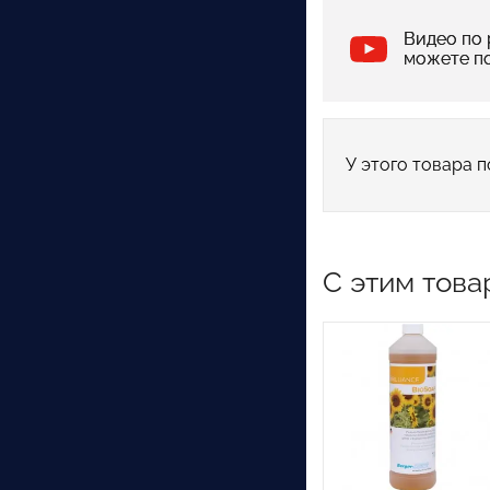
Видео по 
можете п
У этого товара п
С этим това