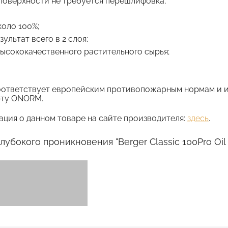
поверхности не требуется перешлифовка;
коло 100%;
ультат всего в 2 слоя;
высококачественного растительного сырья;
o соответствует европейским противопожарным нормам и
рту ONORM.
ция о данном товаре на сайте производителя:
здесь
.
лубокого проникновения "Berger Classic 100Pro Oil 