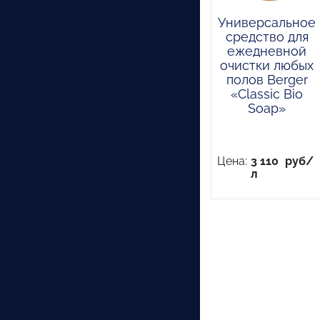
Универсальное
средство для
ежедневной
очистки любых
полов Berger
«Classic Bio
Soap»
Цена:
3 110
руб/
л