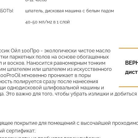
АБОТЫ:
шпатель, дисковая машина с белым падом
40-50 мл/м2 в 1 слой
ссик Ойл 100Про - экологически чистое масло
итки паркетных полов на основе обогащенных
ВЕР
л и восков. Наносится равномерным тонким
им шпателем или шпателем из искусственного
дист
 100ProOil мгновенно проникает в поры
ность полируется сразу после нанесения
ощи однодисковой шлифовальной машины и
ада. Это важно для того, чтобы убрать излишки и добитьс
ящее покрытие для помещений с высочайшей проходимос
й сертификат;