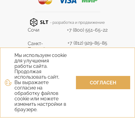
- разработка и продвижение
Сочи
+7 (800) 551-65-22
+7 (812) 929-85-85
Санкт-
Петербург
9298585@bk.ru
Мы используем cookie
для улучшения
+7 (495) 645-07-17
работы сайта.
Москва
6450717@mail.ru
Продолжая
использовать сайт,
Вы выражаете
+7 (978) 824-31-10
СОГЛАСЕН
Крым
согласие на
vernisage-c@mail.ru
обработку файлов
cookie или можете
+7 (800) 551-65-22
изменить настройки в
Екатеринбург
браузере.
9298585@bk.ru
+7 (800) 551-65-22
Новосибирск
9298585@bk.ru