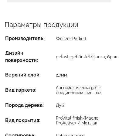
Параметры продукции
Производитель:
Weitzer Parkett
Дизайн
gefast, gebürstet/фаска, браш
поверхности:
Верхний слой:
2,7мм
Английская елка 90° с
Вид паркета:
соединением шип-паз
Порода дерева:
Дуб
ProVital finish/Масло,
Вид покрытия:
ProActive+ / Мат.лак
Сортировка:
Ruhig (селект)