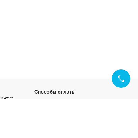
Способы оплаты:
линтус
с
ус
нтус
- разработка и
ета
продвижение