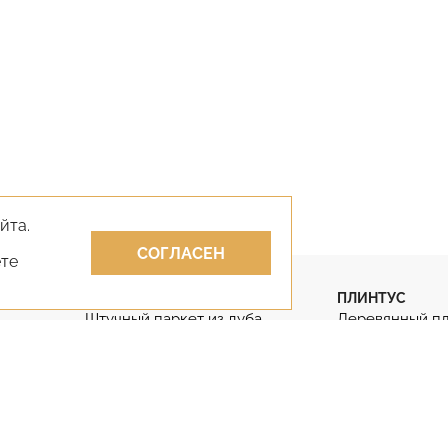
йта.
СОГЛАСЕН
ете
ПАРКЕТ
ПЛИНТУС
Штучный паркет из дуба
Деревянный п
Штучный паркет
Гибкий плинту
Паркет английская ёлка
Дубовый плинт
Паркет французская ёлка
Массивный пли
КЛЕИ
ЛАКИ
Клей для парк
Лак для паркета