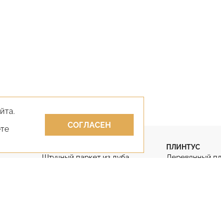
йта.
СОГЛАСЕН
ете
ПАРКЕТ
ПЛИНТУС
Штучный паркет из дуба
Деревянный п
Штучный паркет
Гибкий плинту
Паркет английская ёлка
Дубовый плинт
Паркет французская ёлка
Массивный пли
КЛЕИ
ЛАКИ
Клей для парк
Лак для паркета