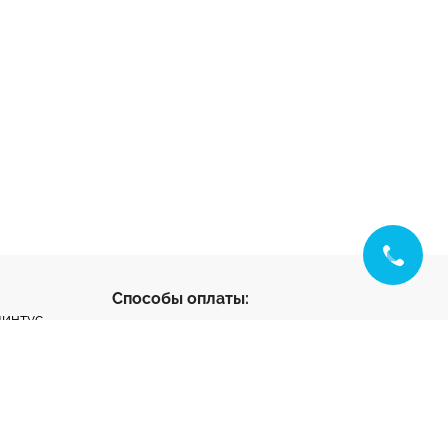
Способы оплаты:
линтус
с
ус
нтус
- разработка и
ета
продвижение