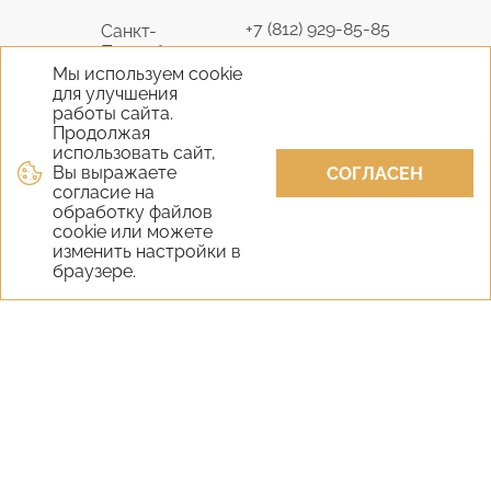
+7 (812) 929-85-85
Санкт-
Петербург
9298585@bk.ru
Мы используем cookie
для улучшения
+7 (495) 645-07-17
работы сайта.
Москва
6450717@mail.ru
Продолжая
использовать сайт,
Вы выражаете
+7 (978) 824-31-10
СОГЛАСЕН
Крым
согласие на
vernisage-c@mail.ru
обработку файлов
cookie или можете
+7 (800) 551-65-22
изменить настройки в
Екатеринбург
браузере.
9298585@bk.ru
+7 (800) 551-65-22
Новосибирск
9298585@bk.ru
Самара
+7 (800) 551-65-22
Уфа
+7 (800) 551-65-22
Казань
+7 (800) 551-65-22