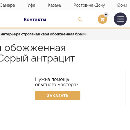
Самара
Уфа
Казань
Ростов-на-Дону
Сочи
0
Контакты
Вход/Регистраци
 интерьера строганая хвоя обожженная брашированная тонированна
оя обожженная
Серый антрацит
Нужна помощь
опытного мастера?
ЗАКАЗАТЬ