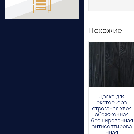
Похожие
Доска для
экстерьера
строганая хвоя
обожженная
брашированная
антисептирова
нная