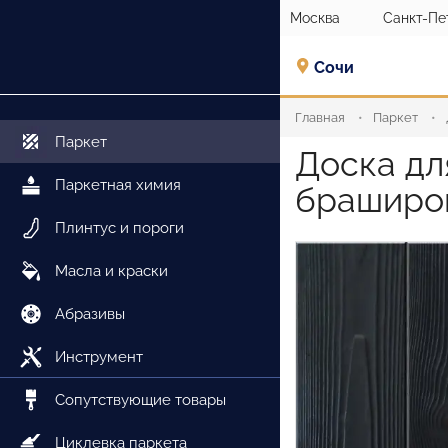
Москва
Санкт-Пе
Сочи
Главная
Паркет
Паркет
Доска дл
Паркетная химия
браширов
Плинтус и пороги
Масла и краски
Абразивы
Инструмент
Сопутствующие товары
Циклевка паркета