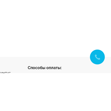
Способы оплаты:
линтус
с
ус
нтус
- разработка и
ета
продвижение
тный клей