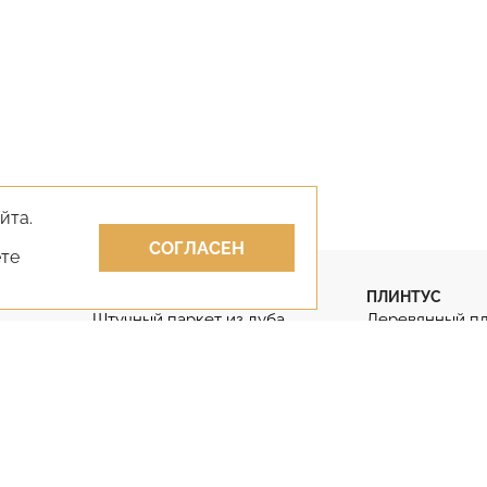
йта.
СОГЛАСЕН
ете
ПАРКЕТ
ПЛИНТУС
Штучный паркет из дуба
Деревянный п
Штучный паркет
Гибкий плинту
Паркет английская ёлка
Дубовый плинт
Паркет французская ёлка
Массивный пли
КЛЕИ
ЛАКИ
Клей для парк
Лак для паркета
Двухкомпонен
Лак для паркета без запаха