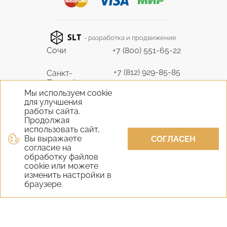
- разработка и продвижение
Сочи
+7 (800) 551-65-22
+7 (812) 929-85-85
Санкт-
Петербург
9298585@bk.ru
Мы используем cookie
для улучшения
+7 (495) 645-07-17
работы сайта.
Москва
6450717@mail.ru
Продолжая
использовать сайт,
Вы выражаете
+7 (978) 824-31-10
СОГЛАСЕН
Крым
согласие на
vernisage-c@mail.ru
обработку файлов
cookie или можете
+7 (800) 551-65-22
изменить настройки в
Екатеринбург
браузере.
9298585@bk.ru
+7 (800) 551-65-22
Новосибирск
9298585@bk.ru