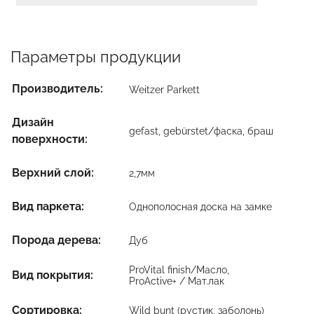
Параметры продукции
Производитель:
Weitzer Parkett
Дизайн
gefast, gebürstet/фаска, браш
поверхности:
Верхний слой:
2,7мм
Вид паркета:
Однополосная доска на замке
Порода дерева:
Дуб
ProVital finish/Масло,
Вид покрытия:
ProActive+ / Мат.лак
Сортировка:
Wild bunt (рустик, заболонь)