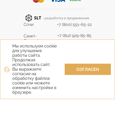
- разработка и продвижение
Сочи
+7 (800) 551-65-22
+7 (812) 929-85-85
Санкт-
Петербург
9298585@bk.ru
Мы используем cookie
для улучшения
+7 (495) 645-07-17
работы сайта.
Москва
6450717@mail.ru
Продолжая
использовать сайт,
Вы выражаете
+7 (978) 824-31-10
СОГЛАСЕН
Крым
согласие на
vernisage-c@mail.ru
обработку файлов
cookie или можете
+7 (800) 551-65-22
изменить настройки в
Екатеринбург
браузере.
9298585@bk.ru
+7 (800) 551-65-22
Новосибирск
9298585@bk.ru