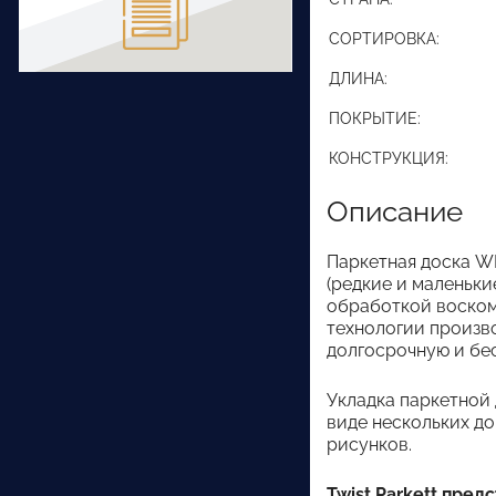
СОРТИРОВКА:
ДЛИНА:
ПОКРЫТИЕ:
КОНСТРУКЦИЯ:
Описание
Паркетная доска WP
(редкие и маленьки
обработкой воском
технологии произво
долгосрочную и бе
Укладка паркетной 
виде нескольких до
рисунков.
Twist Parkett пред