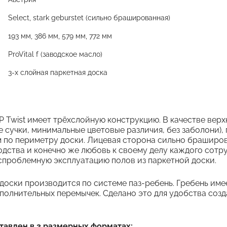
Select, stark geburstet (сильно брашированная)
193 мм, 386 мм, 579 мм, 772 мм
ProVital f (заводское масло)
3-х слойная паркетная доска
 Twist имеет трёхслойную конструкцию. В качестве верх
е сучки, минимальные цветовые различия, без заболони)
 по периметру доски. Лицевая сторона сильно браширо
дства и конечно же любовь к своему делу каждого сотру
спроблемную эксплуатацию полов из паркетной доски.
доски производится по системе паз-ребень. Гребень имеет
полнительных перемычек. Сделано это для удобства соз
ставлен в 3 размерных форматах: