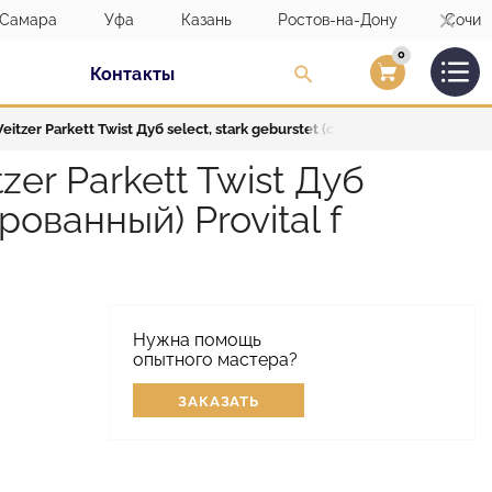
Самара
Уфа
Казань
Ростов-на-Дону
Сочи
0
Контакты
Вход/Регистраци
tzer Parkett Twist Дуб select, stark geburstet (сильно брашированный
er Parkett Twist Дуб
рованный) Provital f
Нужна помощь
опытного мастера?
ЗАКАЗАТЬ