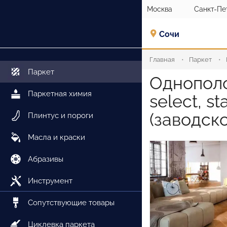
Москва
Санкт-Пе
Сочи
Главная
Паркет
Паркет
Однополо
Паркетная химия
select, s
(заводск
Плинтус и пороги
Масла и краски
Абразивы
Инструмент
Сопутствующие товары
Циклевка паркета