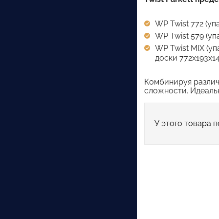
WP Twist 772 (уп
WP Twist 579 (уп
WP Twist MIX (уп
доски 772х193х14
Комбинируя различ
сложности. Идеальн
У этого товара п