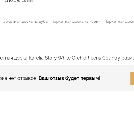
1116*138*14 мм
Паркетная доска из дуба
Паркетная доска из ясеня
Паркетная доск
ная доска Karelia Story White Orchid Ясень Country разме
ока нет отзывов.
Ваш отзыв будет первым!