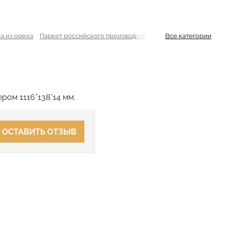
а из ореха
Паркет российского производства
Трехслойная паркетн
Все категории
ром 1116*138*14 мм.
ОСТАВИТЬ ОТЗЫВ