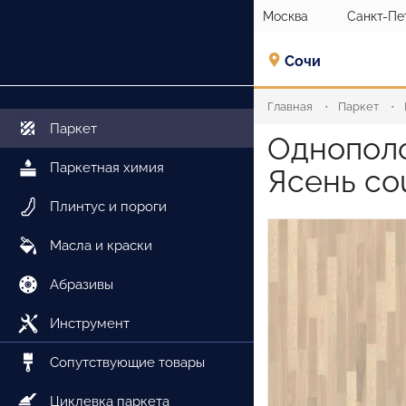
Москва
Санкт-Пе
Сочи
Главная
Паркет
Паркет
Однополо
Паркетная химия
Ясень co
Плинтус и пороги
Масла и краски
Абразивы
Инструмент
Сопутствующие товары
Циклевка паркета