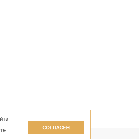
йта.
СОГЛАСЕН
ете