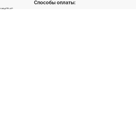
Способы оплаты:
линтус
с
ус
нтус
- разработка и
ета
продвижение
тный клей
та на
ную стяжку
1-65-22
k.ru
ург
1-65-22
а-Дону