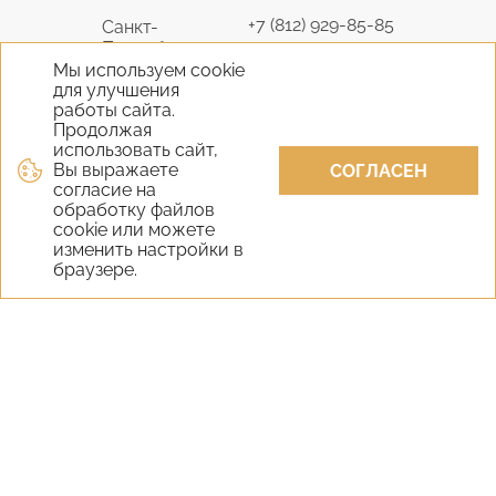
+7 (812) 929-85-85
Санкт-
Петербург
9298585@bk.ru
Мы используем cookie
для улучшения
+7 (495) 645-07-17
работы сайта.
Москва
6450717@mail.ru
Продолжая
использовать сайт,
Вы выражаете
+7 (978) 824-31-10
СОГЛАСЕН
Крым
согласие на
vernisage-c@mail.ru
обработку файлов
cookie или можете
+7 (800) 551-65-22
изменить настройки в
Екатеринбург
браузере.
9298585@bk.ru
+7 (800) 551-65-22
Новосибирск
9298585@bk.ru
Самара
+7 (800) 551-65-22
Уфа
+7 (800) 551-65-22
Казань
+7 (800) 551-65-22