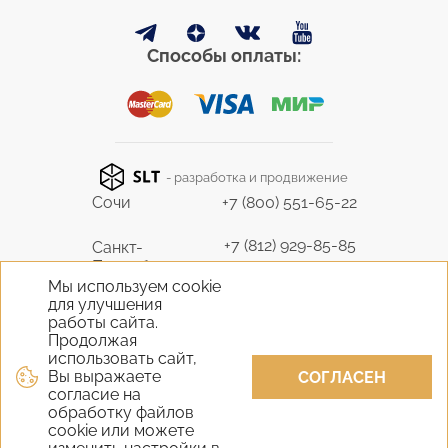
Способы оплаты:
- разработка и продвижение
Сочи
+7 (800) 551-65-22
+7 (812) 929-85-85
Санкт-
Петербург
9298585@bk.ru
Мы используем cookie
для улучшения
+7 (495) 645-07-17
работы сайта.
Москва
6450717@mail.ru
Продолжая
использовать сайт,
Вы выражаете
+7 (978) 824-31-10
СОГЛАСЕН
Крым
согласие на
vernisage-c@mail.ru
обработку файлов
cookie или можете
+7 (800) 551-65-22