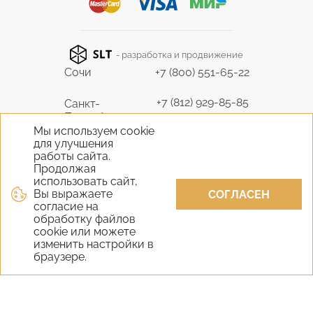
- разработка и продвижение
Сочи
+7 (800) 551-65-22
+7 (812) 929-85-85
Санкт-
Петербург
9298585@bk.ru
Мы используем cookie
для улучшения
+7 (495) 645-07-17
работы сайта.
Москва
6450717@mail.ru
Продолжая
использовать сайт,
Вы выражаете
+7 (978) 824-31-10
СОГЛАСЕН
Крым
согласие на
vernisage-c@mail.ru
обработку файлов
cookie или можете
+7 (800) 551-65-22
изменить настройки в
Екатеринбург
браузере.
9298585@bk.ru
+7 (800) 551-65-22
Новосибирск
9298585@bk.ru