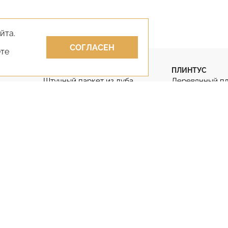
йта.
СОГЛАСЕН
ете
ПАРКЕТ
ПЛИНТУС
Штучный паркет из дуба
Деревянный п
Штучный паркет
Гибкий плинту
Паркет английская ёлка
Дубовый плинт
Паркет французская ёлка
Массивный пли
КЛЕИ
ЛАКИ
Клей для парк
Лак для паркета
Двухкомпонен
Лак для паркета без запаха
Клей для парке
Противопожарные лаки
фанеру
Двухкомпонентные лаки
Клей на бетон
(812) 929-85-85
+7 (495) 645-07-17
+7 (978) 824-31-10
+7 (800) 55