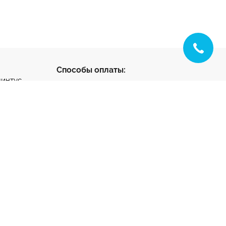
Способы оплаты:
линтус
с
ус
нтус
- разработка и
ета
продвижение
тный клей
та на
ную стяжку
1-65-22