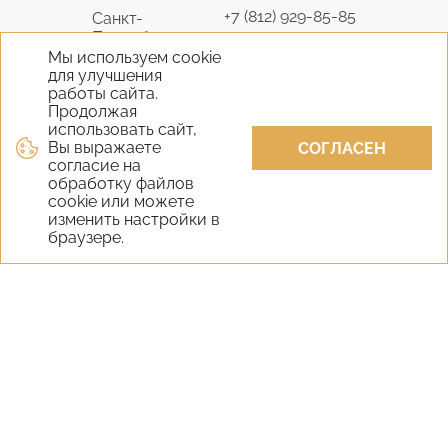
+7 (812) 929-85-85
Санкт-
Петербург
9298585@bk.ru
Мы используем cookie
для улучшения
+7 (495) 645-07-17
работы сайта.
Москва
6450717@mail.ru
Продолжая
использовать сайт,
Вы выражаете
+7 (978) 824-31-10
СОГЛАСЕН
Крым
согласие на
vernisage-c@mail.ru
обработку файлов
cookie или можете
+7 (800) 551-65-22
изменить настройки в
Екатеринбург
браузере.
9298585@bk.ru
+7 (800) 551-65-22
Новосибирск
9298585@bk.ru
Самара
+7 (800) 551-65-22
Уфа
+7 (800) 551-65-22
Казань
+7 (800) 551-65-22