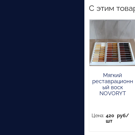
С этим това
Мягкий
реставрационн
ый воск
NOVORYT
Цена:
420
руб/
шт