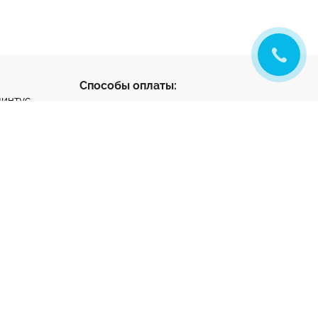
Способы оплаты:
линтус
с
ус
нтус
- разработка и
ета
продвижение
тный клей
та на
ную стяжку
1-65-22
k.ru