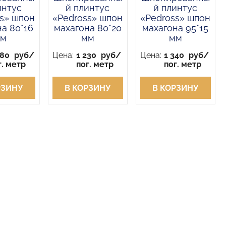
интус
й плинтус
й плинтус
s» шпон
«Pedross» шпон
«Pedross» шпон
а 80*16
махагона 80*20
махагона 95*15
м
мм
мм
080
руб/
Цена:
1 230
руб/
Цена:
1 340
руб/
г. метр
пог. метр
пог. метр
РЗИНУ
В КОРЗИНУ
В КОРЗИНУ