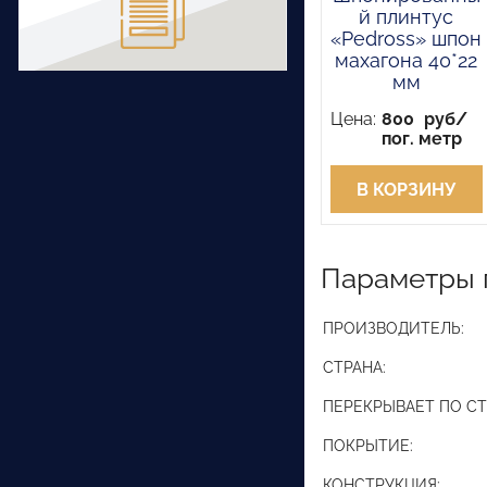
й плинтус
«Pedross» шпон
махагона 40*22
мм
Цена:
800
руб/
пог. метр
В КОРЗИНУ
Параметры 
ПРОИЗВОДИТЕЛЬ:
СТРАНА:
ПЕРЕКРЫВАЕТ ПО СТ
ПОКРЫТИЕ:
КОНСТРУКЦИЯ: