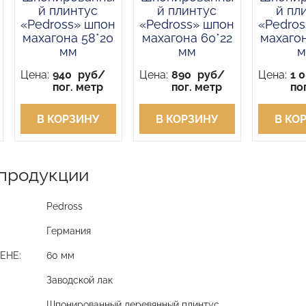
й плинтус
й плинтус
й пл
«Pedross» шпон
«Pedross» шпон
«Pedros
махагона 58*20
махагона 60*22
махагон
мм
мм
м
Цена:
940
руб/
Цена:
890
руб/
Цена:
1 
пог. метр
пог. метр
по
В КОРЗИНУ
В КОРЗИНУ
В КО
продукции
Pedross
Германия
ЕНЕ:
60 мм
Заводской лак
Шпонированный деревянный плинтус