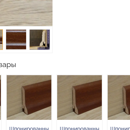
вары
Шпонированны
Шпонированны
Шпонир