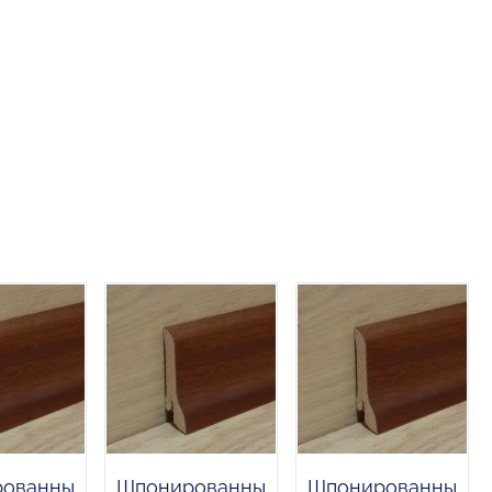
ованны
Шпонированны
Шпонированны