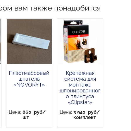
ром вам также понадобится
Пластмассовый
Крепежная
шпатель
система для
«NOVORYT»
монтажа
шпонированног
о плинтуса
«Clipstar»
Цена:
860
руб/
Цена:
3 940
руб/
шт
комплект