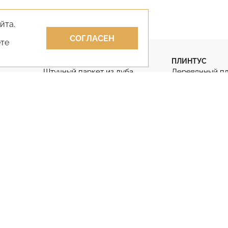
йта.
СОГЛАСЕН
ете
ПАРКЕТ
ПЛИНТУС
Штучный паркет из дуба
Деревянный п
Штучный паркет
Гибкий плинту
Паркет английская ёлка
Дубовый плинт
Паркет французская ёлка
Массивный пли
КЛЕИ
ЛАКИ
Клей для парк
Лак для паркета
Двухкомпонен
Лак для паркета без запаха
Клей для парке
Противопожарные лаки
фанеру
Двухкомпонентные лаки
Клей на бетон
(812) 929-85-85
+7 (495) 645-07-17
+7 (978) 824-31-10
+7 (800) 55
98585@bk.ru
6450717@mail.ru
vernisage-
9298585@b