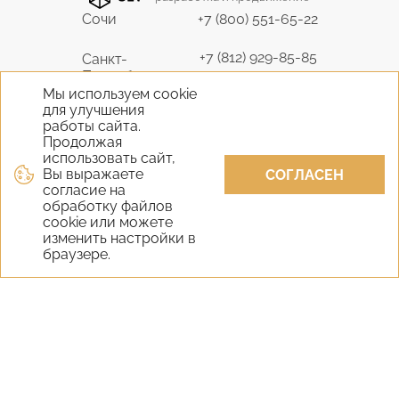
Сочи
+7 (800) 551-65-22
+7 (812) 929-85-85
Санкт-
Петербург
9298585@bk.ru
Мы используем cookie
для улучшения
+7 (495) 645-07-17
работы сайта.
Москва
6450717@mail.ru
Продолжая
использовать сайт,
Вы выражаете
+7 (978) 824-31-10
СОГЛАСЕН
Крым
согласие на
vernisage-c@mail.ru
обработку файлов
cookie или можете
+7 (800) 551-65-22
изменить настройки в
Екатеринбург
браузере.
9298585@bk.ru
+7 (800) 551-65-22
Новосибирск
9298585@bk.ru
Самара
+7 (800) 551-65-22
Уфа
+7 (800) 551-65-22