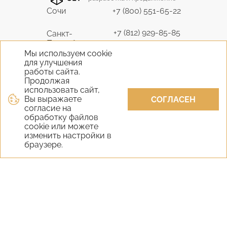
Сочи
+7 (800) 551-65-22
+7 (812) 929-85-85
Санкт-
Петербург
9298585@bk.ru
Мы используем cookie
для улучшения
+7 (495) 645-07-17
работы сайта.
Москва
6450717@mail.ru
Продолжая
использовать сайт,
Вы выражаете
+7 (978) 824-31-10
СОГЛАСЕН
Крым
согласие на
vernisage-c@mail.ru
обработку файлов
cookie или можете
+7 (800) 551-65-22
изменить настройки в
Екатеринбург
браузере.
9298585@bk.ru
+7 (800) 551-65-22
Новосибирск
9298585@bk.ru
Самара
+7 (800) 551-65-22
Уфа
+7 (800) 551-65-22