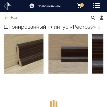
0
Позвонить нам
Назад
Шпонированный плинтус «Pedross» шпон