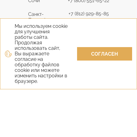
Сочи
+7 (800) 551-65-22
+7 (812) 929-85-85
Санкт-
Петербург
9298585@bk.ru
Мы используем cookie
для улучшения
+7 (495) 645-07-17
работы сайта.
Москва
6450717@mail.ru
Продолжая
использовать сайт,
Вы выражаете
+7 (978) 824-31-10
СОГЛАСЕН
Крым
согласие на
vernisage-c@mail.ru
обработку файлов
cookie или можете
+7 (800) 551-65-22
изменить настройки в
Екатеринбург
браузере.
9298585@bk.ru
+7 (800) 551-65-22
Новосибирск
9298585@bk.ru
Самара
+7 (800) 551-65-22
Уфа
+7 (800) 551-65-22