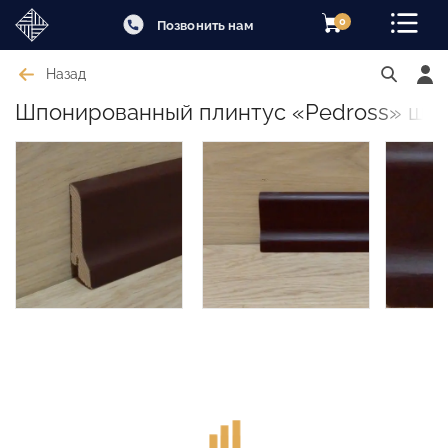
0
Позвонить нам
Назад
Шпонированный плинтус «Pedross» шпо