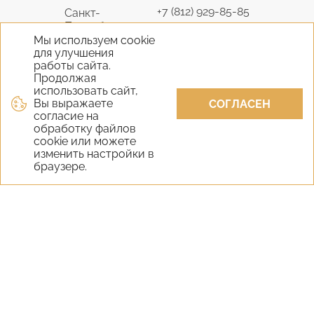
+7 (812) 929-85-85
Санкт-
Петербург
9298585@bk.ru
Мы используем cookie
для улучшения
+7 (495) 645-07-17
работы сайта.
Москва
6450717@mail.ru
Продолжая
использовать сайт,
Вы выражаете
+7 (978) 824-31-10
СОГЛАСЕН
Крым
согласие на
vernisage-c@mail.ru
обработку файлов
cookie или можете
+7 (800) 551-65-22
изменить настройки в
Екатеринбург
браузере.
9298585@bk.ru
+7 (800) 551-65-22
Новосибирск
9298585@bk.ru
Самара
+7 (800) 551-65-22
Уфа
+7 (800) 551-65-22
Казань
+7 (800) 551-65-22