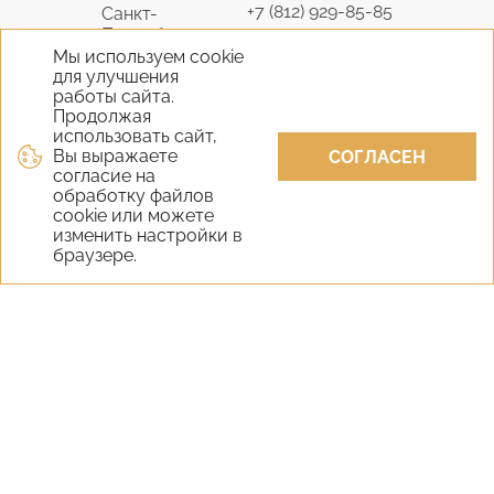
+7 (812) 929-85-85
Санкт-
Петербург
9298585@bk.ru
Мы используем cookie
для улучшения
+7 (495) 645-07-17
работы сайта.
Москва
6450717@mail.ru
Продолжая
использовать сайт,
Вы выражаете
+7 (978) 824-31-10
СОГЛАСЕН
Крым
согласие на
vernisage-c@mail.ru
обработку файлов
cookie или можете
+7 (800) 551-65-22
изменить настройки в
Екатеринбург
браузере.
9298585@bk.ru
+7 (800) 551-65-22
Новосибирск
9298585@bk.ru
Самара
+7 (800) 551-65-22
Уфа
+7 (800) 551-65-22
Казань
+7 (800) 551-65-22