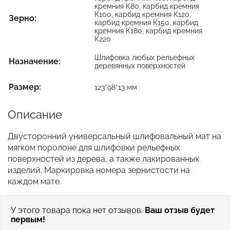
кремния К80, карбид кремния
К100, карбид кремния К120,
Зерно:
карбид кремния К150, карбид
кремния К180, карбид кремния
К220
Шлифовка любых рельефных
Назначение:
деревянных поверхностей
Размер:
123*98*13 мм
Описание
Двусторонний универсальный шлифовальный мат на
мягком поролоне для шлифовки рельефных
поверхностей из дерева, а также лакированных
изделий. Маркировка номера зернистости на
каждом мате.
У этого товара пока нет отзывов.
Ваш отзыв будет
первым!