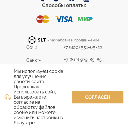
Способы оплаты:
- разработка и продвижение
Сочи
+7 (800) 551-65-22
+7 (812) 929-85-85
Санкт-
Петербург
9298585@bk.ru
Мы используем cookie
для улучшения
+7 (495) 645-07-17
работы сайта.
Москва
6450717@mail.ru
Продолжая
использовать сайт,
Вы выражаете
+7 (978) 824-31-10
СОГЛАСЕН
Крым
согласие на
vernisage-c@mail.ru
обработку файлов
cookie или можете
+7 (800) 551-65-22
изменить настройки в
Екатеринбург
браузере.
9298585@bk.ru