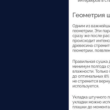
интерьеров в ст
Геометрия ш
Одним из важнейши
геометрии. Эти па
сразу же после ра
происходит интенс
древесина стремитс
геометрии, появле
Правильная сушка 
минимум полгода су
влажности. Только 
до оптимальных 8%
не стремится верну
используется.
Укладка штучного п
укладки можно испо
плашки до момента