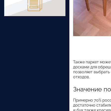
Также паркет може
досками для обреш
позволяет выбрать
отходов.
Значение п
Примерно 70% росси
достаточно стабиле
и бук также красив