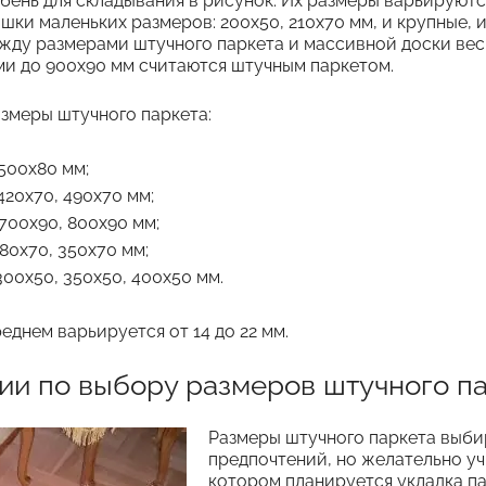
бень для складывания в рисунок. Их размеры варьируютс
шки маленьких размеров: 200х50, 210х70 мм, и крупные,
жду размерами штучного паркета и массивной доски вес
ми до 900х90 мм считаются штучным паркетом.
змеры штучного паркета:
 500х80 мм;
420х70, 490х70 мм;
700х90, 800х90 мм;
280х70, 350х70 мм;
300х50, 350х50, 400х50 мм.
еднем варьируется от 14 до 22 мм.
ии по выбору размеров штучного п
Размеры штучного паркета выби
предпочтений, но желательно у
котором планируется укладка па