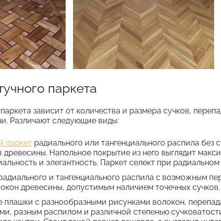
тучного паркета
паркета зависит от количества и размера сучков, перепа
ни. Различают следующие виды:
й паркет
радиального или тангенциального распила без с
в древесины. Напольное покрытие из него выглядит мак
альность и элегантность. Паркет селект при радиальном
радиального и тангенциального распила с возможным пе
окон древесины, допустимым наличием точечных сучков.
е плашки с разнообразными рисунками волокон, перепад
зками, разным распилом и различной степенью сучковатос