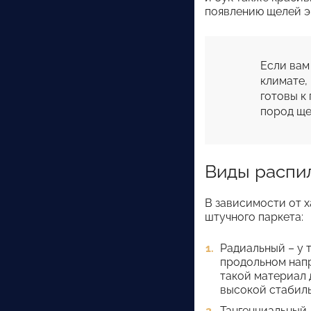
появлению щелей э
Если вам
климате,
готовы к
Виды распи
В зависимости от х
штучного паркета:
Радиальный – у 
продольном напр
такой материал 
высокой стабиль
Тангенциальный 