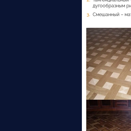
дугообразным р
Смешанный – мат