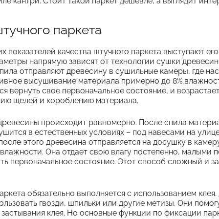
иле кантри. Стоит такой паркет дешевле, а выглядит инт
тучного паркета
х показателей качества штучного паркета выступают его
раметры напрямую зависят от технологии сушки древеси
спила отправляют древесину в сушильные камеры, где н
ивное высушивание материала примерно до 8% влажност
я вернуть свое первоначальное состояние, и возрастае
нию щелей и короблению материала.
древесины происходит равномерно. После спила материал
шится в естественных условиях – под навесами на улице
после этого древесина отправляется на досушку в камер
 влажности. Она отдает свою влагу постепенно, малыми 
ть первоначальное состояние. Этот способ сложный и за
аркета обязательно выполняется с использованием клея
льзовать гвозди, шпильки или другие метизы. Они помог
 застывания клея. Но основные функции по фиксации пар