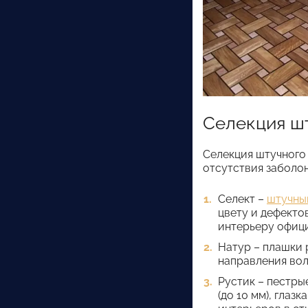
Селекция ш
Селекция штучного 
отсутствия заболо
Селект –
штучны
цвету и дефекто
интерьеру офици
Натур – плашки 
направления вол
Рустик – пестры
(до 10 мм), гла