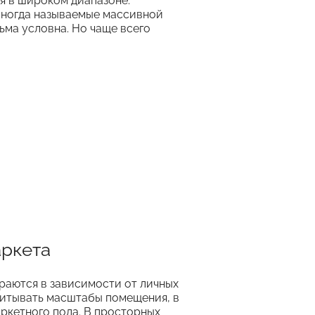
я в широком диапазоне.
 иногда называемые массивной
ьма условна. Но чаще всего
аркета
раются в зависимости от личных
читывать масштабы помещения, в
ркетного пола. В просторных