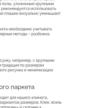
я полы, уложенные крупными
х рекомендуется использовать
ные плашки визуально уменьшают
кета необходимо учитывать
лярные методы – разбежка,
.
сунку, например, с крупными
я градация по размерам
ного рисунка и минимизации
ого паркета
одит для нашего климата,
вариантов размеров. Клен, ясень
капризны» и склонны к