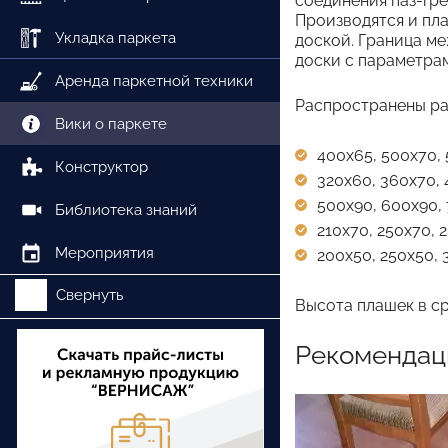
соединения паз-гре
Производятся и пла
Укладка паркета
доской. Граница ме
доски с параметра
Аренда паркетной техники
Распространены ра
Вики о паркете
400х65, 500х70,
Конструктор
320х60, 360х70, 
500х90, 600х90, 
Библиотека знаний
210х70, 250х70, 
Мероприятия
200х50, 250х50, 
Свернуть
Высота плашек в ср
Рекомендац