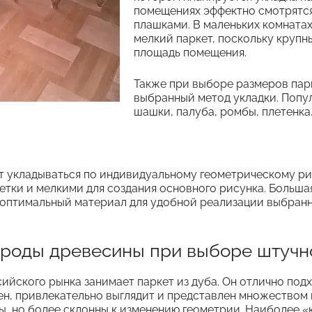
помещениях эффектно смотрятс
плашками. В маленьких комната
мелкий паркет, поскольку круп
площадь помещения.
Также при выборе размеров пар
выбранный метод укладки. Попу
шашки, палуба, ромбы, плетенка
т укладываться по индивидуальному геометрическому ри
етки и мелкими для создания основного рисунка. Больша
 оптимальный материал для удобной реализации выбран
ороды древесины при выборе штучн
йского рынка занимает паркет из дуба. Он отлично подх
н, привлекательно выглядит и представлен множеством 
ы, но более склонны к изменению геометрии. Наиболее «