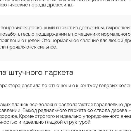
кзотические породы древесины.
 понравился роскошный паркет из древесины, выросшей 
 позаботьтесь о поддержании в помещениях нормального 
 появлению щелей. Это нормальное явление для любой дре
ла штучного паркета
арактера распила по отношению к контуру годовых колец
таких плашек все волокна располагаются параллельно дру
авлении. Выход радиального паркета со ствола дерева –
дороже. Кроме строгого и идеально упорядоченного внеш
ностью и идеально гладкой структурой.
– экономичный распил, при котором получаются плашки