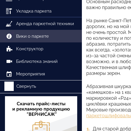
Основным расходны
важно правильно е
Укладка паркета
На рынке Санкт-Пе
Аренда паркетной техники
дорогих, но на мой
не очень простой.
Вики о паркете
по количеству и п
абразив, потратить
Конструктор
как всегда, «золот
из–за частой смены 
Библиотека знаний
возможно, и в люб
Качественная шлиф
размеры зерен.
Мероприятия
Свернуть
Абразивная шкурка б
«камешков» на 1 к
маркировкой «Р24»,
циклёвки крашеных
Мировые производи
паркетошлифоваль
Для старой доб