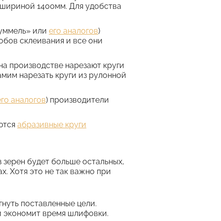
 шириной 1400мм. Для удобства
Хуммель» или
его аналогов
)
собов склеивания и все они
на производстве нарезают круги
амим нарезать круги из рулонной
его аналогов
) производители
ются
абразивные круги
 зерен будет больше остальных,
. Хотя это не так важно при
нуть поставленные цели.
и экономит время шлифовки.