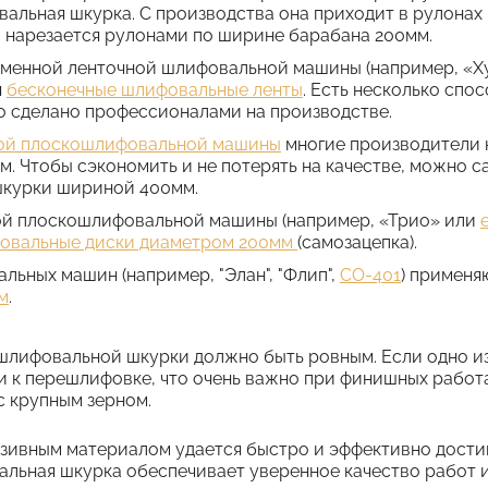
альная шкурка. С производства она приходит в рулонах
 нарезается рулонами по ширине барабана 200мм.
еменной ленточной шлифовальной машины (например, «
я
бесконечные шлифовальные ленты
. Есть несколько спо
о сделано профессионалами на производстве.
ой плоскошлифовальной машины
многие производители 
. Чтобы сэкономить и не потерять на качестве, можно с
курки шириной 400мм.
ой плоскошлифовальной машины (например, «Трио» или
овальные диски диаметром 200мм
(самозацепка).
льных машин (например, "Элан", "Флип",
СО-401
) применя
м
.
шлифовальной шкурки должно быть ровным. Если одно из
 к перешлифовке, что очень важно при финишных работах
с крупным зерном.
зивным материалом удается быстро и эффективно достиг
льная шкурка обеспечивает уверенное качество работ 