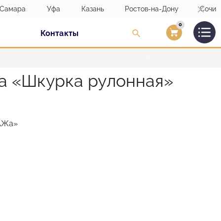
Самара
Уфа
Казань
Ростов-на-Дону
Сочи
0
Контакты
Вход/Регистраци
а «Шкурка рулонная»
САЖа»