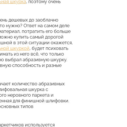
ная шкурка
, поэтому очень
очень дешевых до заоблачно
это нужно? Ответ на самом деле
материал, потратить его больше
 можно купить самый дорогой
ышной в этой ситуации окажется,
ьной шкуркой
, будет психовать
имать из него всё, что только
но выбрал абразивную шкурку.
вную способность и разные
значает количество абразивных
лифовальная шкурка с
ого неровного паркета и
ченная для финишной шлифовки.
основных типов
паркетчиков используется