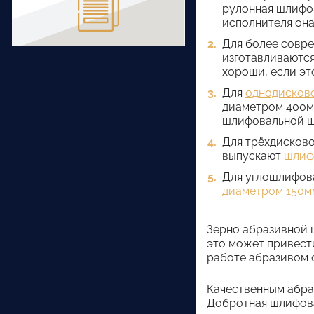
рулонная шлифов
исполнителя она
Для более совр
изготавливаютс
хороши, если эт
Для
однодисков
диаметром 400мм
шлифовальной ш
Для трёхдисков
выпускают
шлиф
Для углошлифова
диаметром 150м
Зерно абразивной 
это может привести
работе абразивом 
Качественным абра
Добротная шлифова