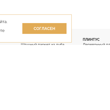
йта.
СОГЛАСЕН
ете
ПАРКЕТ
ПЛИНТУС
Штучный паркет из дуба
Деревянный п
Штучный паркет
Гибкий плинту
Паркет английская ёлка
Дубовый плинт
Паркет французская ёлка
Массивный пли
КЛЕИ
ЛАКИ
Клей для парк
Лак для паркета
Двухкомпонен
Лак для паркета без запаха
Клей для парке
Противопожарные лаки
фанеру
Двухкомпонентные лаки
Клей на бетон