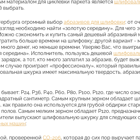
м материалом для циклевки паркета является
шлифоваль
ё выбрать.
тербурга огромный выбор
абразивов для шлифовки
: от 
 взгляд необходимо найти «золотую середину». Для чего 
 Можно сэкономить и купить самый дешевый абразивный 
отратить больше времени на шлифовку; другой вариант -
 много денег, но меньше времени. Уверяю Вас, что выигр
ая середина». Исполнитель, пользуясь дешевой
шлифовал
зарядок, а тот, кто много заплатил за абразив, будет выж
ом случае проиграет «профессионалу», который правиль
овальная шкурка имеет максимальную твердость, абрази
ывает: Р24, Р36, Р40, Р60, Р80, Р100, Р120, где число о
вадратный сантиметр. Самым крупным зерном обладает ш
 как правило она используется для грубой обдирки стар
 полов. Самым мелким зерном обладает Р120, предназна
тели выпускают шлифовальную шкурку для следующих 
ных машин
:
рой, проверенной
СО-206
, которая до сих пор выручает 