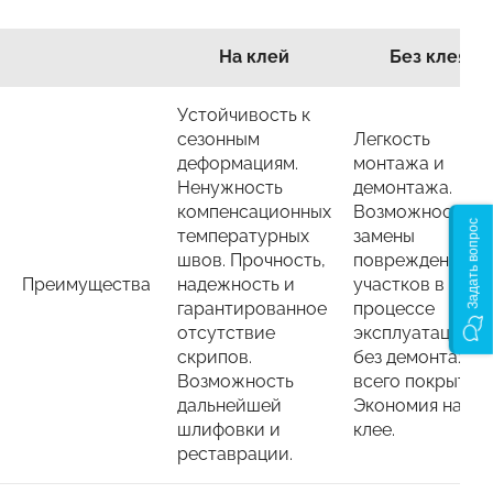
На клей
Без клея
Устойчивость к
сезонным
Легкость
деформациям.
монтажа и
Ненужность
демонтажа.
компенсационных
Возможность
Задать вопрос
температурных
замены
швов. Прочность,
поврежденных
Преимущества
надежность и
участков в
гарантированное
процессе
отсутствие
эксплуатации,
скрипов.
без демонтажа
Возможность
всего покрытия.
дальнейшей
Экономия на
шлифовки и
клее.
реставрации.