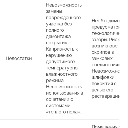
Невозможность
замены
поврежденного
Необходимость
участка без
предусматрива
полного
технологически
демонтажа
зазоры. Риск
покрытия.
возникновения
Капризность к
скрипов в
нарушению
Недостатки
замковых
допустимого
соединениях.
температурно-
Невозможность
влажностного
шлифовки
режима.
покрытия с
Невозможность
целью его
использования в
реставрации.
сочетании с
системами
«теплого пола».
Помещения с