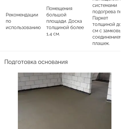
системами
Помещения
подогрева полов
Рекомендации
большой
Паркет
по
площади. Доска
толщиной до 1,4
использованию
толщиной более
см с замковым
1,4 см.
соединением
плашек.
Подготовка основания