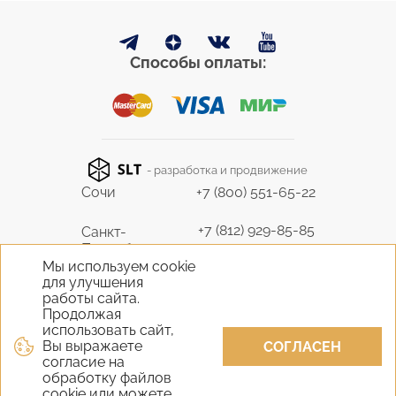
Способы оплаты:
- разработка и продвижение
Сочи
+7 (800) 551-65-22
+7 (812) 929-85-85
Санкт-
Петербург
9298585@bk.ru
Мы используем cookie
для улучшения
+7 (495) 645-07-17
работы сайта.
Москва
6450717@mail.ru
Продолжая
использовать сайт,
Вы выражаете
+7 (978) 824-31-10
СОГЛАСЕН
Крым
согласие на
vernisage-c@mail.ru
обработку файлов
cookie или можете