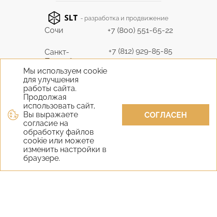
- разработка и продвижение
Сочи
+7 (800) 551-65-22
+7 (812) 929-85-85
Санкт-
Петербург
9298585@bk.ru
Мы используем cookie
для улучшения
+7 (495) 645-07-17
работы сайта.
Москва
6450717@mail.ru
Продолжая
использовать сайт,
Вы выражаете
+7 (978) 824-31-10
СОГЛАСЕН
Крым
согласие на
vernisage-c@mail.ru
обработку файлов
cookie или можете
+7 (800) 551-65-22
изменить настройки в
Екатеринбург
браузере.
9298585@bk.ru
+7 (800) 551-65-22
Новосибирск
9298585@bk.ru
Самара
+7 (800) 551-65-22