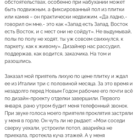
обстоятельствах, особенно при набухании может
быть подвижным, а фиксированный пол из плитки
или камня – он практически недвижим. «Да ладно,-
говорил он мне,- это как «Запад есть Запад, Восток
есть Восток, и с мест они не сойдут». Не выдумывай,
полы по полу не ходят, ты уж совсем свихнулся, к
паркету, как к живому». Дизайнер нас рассудил,
поддержав, как водится, заказчика. На том и
разошлись.
Заказал мой приятель лихую по цене плитку и ждал
ее из Италии три с половиной месяца. За это время и
незадолго перед Новым Годом рабочие его почти всё
по дизайн-проекту отделки завершили. Первого
января, рано утром будит меня телефонный звонок.
При звуке голоса моего приятеля проклятия застряли
у меня в горле. Он чуть ли не рыдает: «Мои соседи
сверху уехали, устроили потоп, аварийка не
приехала, протекла куча этажей. А у меня