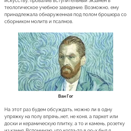
искусству, провалив вступительный экзамен в
теологическое учебное заведение. Возможно, ему
принадлежала обнаруженная под полом брошюра со
сборником молитв и псалмов.
Ван Гог
На этот раз будем обсуждать, можно ли в одну
упряжку на полу впрячь…нет, не коня, а паркет или
доски и керамическую плитку, а то и камень, розетку
из камня. Вспоминаю, что когда-то в 90-х был я