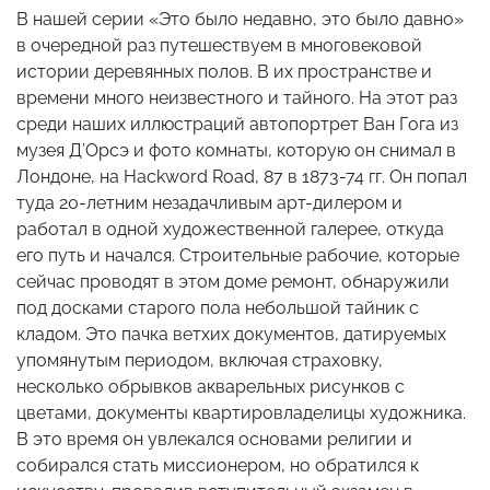
В нашей серии «Это было недавно, это было давно»
в очередной раз путешествуем в многовековой
истории деревянных полов. В их пространстве и
времени много неизвестного и тайного. На этот раз
среди наших иллюстраций автопортрет Ван Гога из
музея Д’Орсэ и фото комнаты, которую он снимал в
Лондоне, на Hackword Road, 87 в 1873-74 гг. Он попал
туда 20-летним незадачливым арт-дилером и
работал в одной художественной галерее, откуда
его путь и начался. Строительные рабочие, которые
сейчас проводят в этом доме ремонт, обнаружили
под досками старого пола небольшой тайник с
кладом. Это пачка ветхих документов, датируемых
упомянутым периодом, включая страховку,
несколько обрывков акварельных рисунков с
цветами, документы квартировладелицы художника.
В это время он увлекался основами религии и
собирался стать миссионером, но обратился к