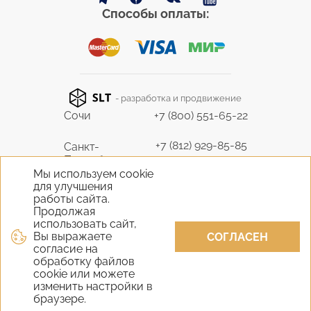
Способы оплаты:
- разработка и продвижение
Сочи
+7 (800) 551-65-22
+7 (812) 929-85-85
Санкт-
Петербург
9298585@bk.ru
Мы используем cookie
для улучшения
+7 (495) 645-07-17
работы сайта.
Москва
6450717@mail.ru
Продолжая
использовать сайт,
Вы выражаете
+7 (978) 824-31-10
СОГЛАСЕН
Крым
согласие на
vernisage-c@mail.ru
обработку файлов
cookie или можете
+7 (800) 551-65-22
изменить настройки в
Екатеринбург
браузере.
9298585@bk.ru