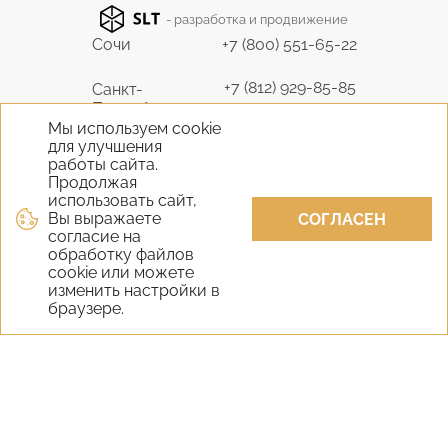
- разработка и продвижение
Сочи
+7 (800) 551-65-22
+7 (812) 929-85-85
Санкт-
Петербург
9298585@bk.ru
Мы используем cookie
для улучшения
+7 (495) 645-07-17
работы сайта.
Москва
6450717@mail.ru
Продолжая
использовать сайт,
Вы выражаете
+7 (978) 824-31-10
СОГЛАСЕН
Крым
согласие на
vernisage-c@mail.ru
обработку файлов
cookie или можете
+7 (800) 551-65-22
изменить настройки в
Екатеринбург
браузере.
9298585@bk.ru
+7 (800) 551-65-22
Новосибирск
9298585@bk.ru
Самара
+7 (800) 551-65-22