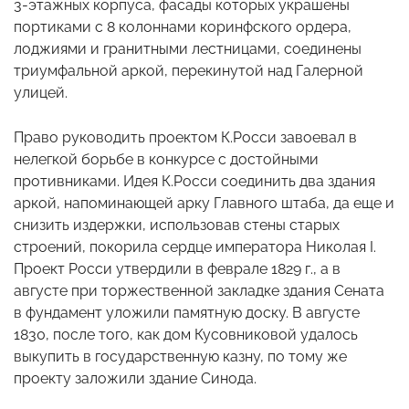
3-этажных корпуса, фасады которых украшены
портиками с 8 колоннами коринфского ордера,
лоджиями и гранитными лестницами, соединены
триумфальной аркой, перекинутой над Галерной
улицей.
Право руководить проектом К.Росси завоевал в
нелегкой борьбе в конкурсе с достойными
противниками. Идея К.Росси соединить два здания
аркой, напоминающей арку Главного штаба, да еще и
снизить издержки, использовав стены старых
строений, покорила сердце императора Николая I.
Проект Росси утвердили в феврале 1829 г., а в
августе при торжественной закладке здания Сената
в фундамент уложили памятную доску. В августе
1830, после того, как дом Кусовниковой удалось
выкупить в государственную казну, по тому же
проекту заложили здание Синода.