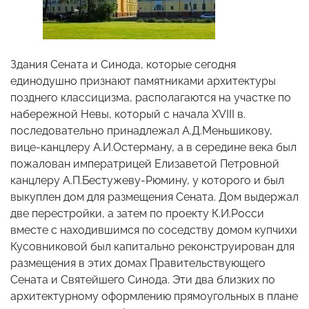
Здания Сената и Синода, которые сегодня
единодушно признают памятниками архитектуры
позднего классицизма, располагаются на участке по
набережной Невы, который с начала XVIII в.
последовательно принадлежал А.Д.Меньшикову,
вице-канцлеру А.И.Остерману, а в середине века был
пожалован императрицей Елизаветой Петровной
канцлеру А.П.Бестужеву-Рюмину, у которого и был
выкуплен дом для размещения Сената. Дом выдержал
две перестройки, а затем по проекту К.И.Росси
вместе с находившимся по соседству домом купчихи
Кусовниковой был капитально реконструирован для
размещения в этих домах Правительствующего
Сената и Святейшего Синода. Эти два близких по
архитектурному оформлению прямоугольных в плане