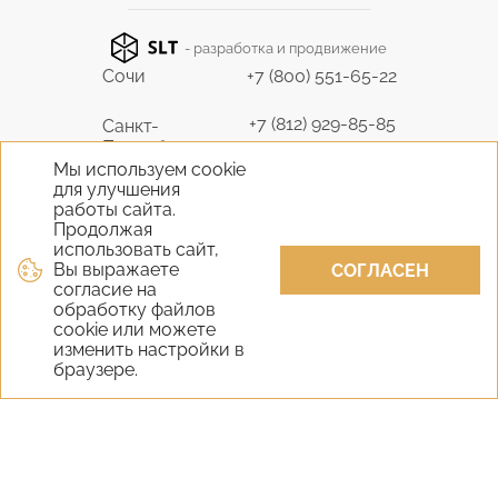
- разработка и продвижение
Сочи
+7 (800) 551-65-22
+7 (812) 929-85-85
Санкт-
Петербург
9298585@bk.ru
Мы используем cookie
для улучшения
+7 (495) 645-07-17
работы сайта.
Москва
6450717@mail.ru
Продолжая
использовать сайт,
Вы выражаете
+7 (978) 824-31-10
СОГЛАСЕН
Крым
согласие на
vernisage-c@mail.ru
обработку файлов
cookie или можете
+7 (800) 551-65-22
изменить настройки в
Екатеринбург
браузере.
9298585@bk.ru
+7 (800) 551-65-22
Новосибирск
9298585@bk.ru
Самара
+7 (800) 551-65-22