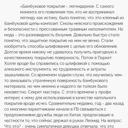
«Бамбуковое покрытие - легендарное. С самого
момента его появления тем, кто не воспринимал
легенду как истину, было понятно, что это клееный из
бамбуковой щепы композит. Смолы неясного происхождения
и безопасности с прессованным травяным наполнителем. Но
мода - это разновидность безумия. Довольно быстро стало
понятно, что защитное покрытие на нем не вечно. Стали
изобретать способы шлифования с целью его обновления.
Долгое время никому не удавалось получить пригодную к
качественному покрытию поверхность. Потом в Паркет
Холле вроде бы справились со шлифовкой с помощью
алмазного инструмента, но трудоемкость и затраты
зашкаливали. Со временем ходили слухи, что научились чем-
то замазывать утраченную поверхность бамбукового
материала, но чем именно и надолго ли толком было
неизвестно. Секрет мастера. С этого времени у профи
интерес к нему для использования в качестве напольного
покрытия вроде исчез. Сравнительно недавно, год - два назад
со многими паркетчиками начали в FB связываться с
предложениями дружбы люди из Китая, предлагавшие в
частности то, что сейчас держал в руках Леонид. На вопрос:
Что это? - очень симпатичная девушка отвечала, что это