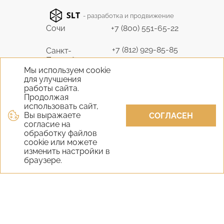
- разработка и продвижение
Сочи
+7 (800) 551-65-22
+7 (812) 929-85-85
Санкт-
Петербург
9298585@bk.ru
Мы используем cookie
для улучшения
+7 (495) 645-07-17
работы сайта.
Москва
6450717@mail.ru
Продолжая
использовать сайт,
Вы выражаете
+7 (978) 824-31-10
СОГЛАСЕН
Крым
согласие на
vernisage-c@mail.ru
обработку файлов
cookie или можете
+7 (800) 551-65-22
изменить настройки в
Екатеринбург
браузере.
9298585@bk.ru
+7 (800) 551-65-22
Новосибирск
9298585@bk.ru
Самара
+7 (800) 551-65-22