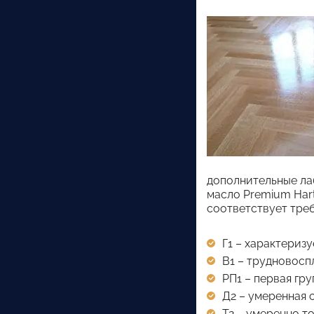
дополнительные ла
масло Premium Har
соответствует тре
Г1 – характериз
В1 – трудновос
РП1 – первая гр
Д2 – умеренная 
Т2 – умеренно то