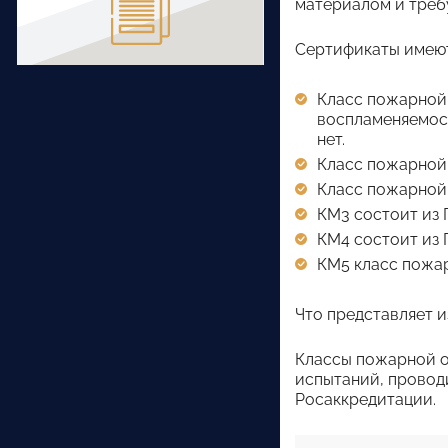
материалом и треб
Сертификаты имеют
Класс пожарной 
воспламеняемост
нет.
Класс пожарной о
Класс пожарной о
КМ3 состоит из Г2
КМ4 состоит из Г3
КМ5 класс пожарн
Что представляет и
Классы пожарной о
испытаний, провод
Росаккредитации.