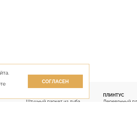
йта.
СОГЛАСЕН
ете
ПАРКЕТ
ПЛИНТУС
Штучный паркет из дуба
Деревянный п
Штучный паркет
Гибкий плинту
Паркет английская ёлка
Дубовый плинт
Паркет французская ёлка
Массивный пли
КЛЕИ
ЛАКИ