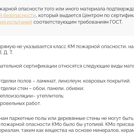
жарной опасности того или иного материала подтвержд
й безопасности
, который выдается Центром по сертифи
ия испытаний
соответствующим требованиям ГОСТ.
прямую не указывается класс КМ пожарной опасности, на
, Д, Т.
ательной сертификации относятся следующие виды мат
тделки полов – ламинат, линолеум, ковровых покрытий;
тделки стен – обои, панели, обивки;
еплоизоляции– утеплитель;
ровельных работ.
нам паркетные полы или деревянные стены не могут быт
 пожарной опасности КМ0 было бы утопией. КМ0 присв
риалам, таким как вещества на основе минералов, керам