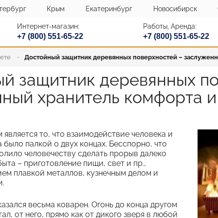
тербург
Крым
Екатеринбург
Новосибирск
Интернет-магазин:
Работы, Аренда:
+7 (800) 551-65-22
+7 (800) 551-65-22
кете
Достойный защитник деревянных поверхностей – заслуженны
й защитник деревянных по
ный хранитель комфорта и
является то, что взаимодействие человека и
а было палкой о двух концах. Бесспорно, что
волило человечеству сделать прорыв далеко
быта – приготовление пищи, свет и пр.,
ем плавкой металлов, кузнечным делом и
.
азался весьма коварен. Огонь до конца другом
тал, от него, прямо как от дикого зверя в любой