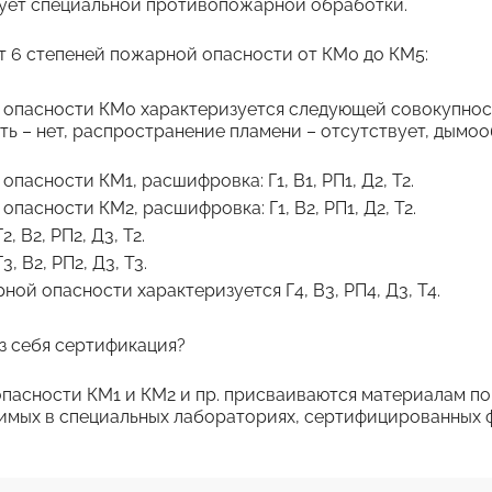
ует специальной противопожарной обработки.
 6 степеней пожарной опасности от КМ0 до КМ5:
опасности КМ0 характеризуется следующей совокупность
ь – нет, распространение пламени – отсутствует, дымооб
пасности КМ1, расшифровка: Г1, В1, РП1, Д2, Т2.
пасности КМ2, расшифровка: Г1, В2, РП1, Д2, Т2.
, В2, РП2, Д3, Т2.
, В2, РП2, Д3, Т3.
ой опасности характеризуется Г4, В3, РП4, Д3, Т4.
з себя сертификация?
пасности КМ1 и КМ2 и пр. присваиваются материалам по
имых в специальных лабораториях, сертифицированных