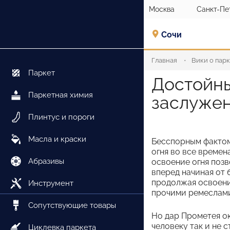
Москва
Санкт-Пе
Сочи
Главная
Вики о пар
Паркет
Достойны
Паркетная химия
заслужен
Плинтус и пороги
Масла и краски
Бесспорным фактом 
огня во все времен
Абразивы
освоение огня поз
вперед начиная от 
продолжая освоени
Инструмент
прочими ремеслами
Сопутствующие товары
Но дар Прометея ок
человеку так и не с
Циклевка паркета