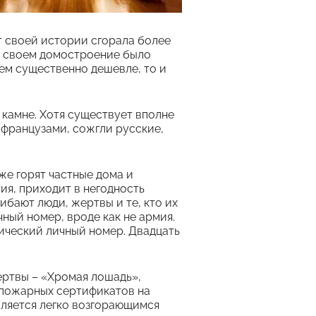
т своей истории сгорала более
ве своем домостроение было
ем существенно дешевле, то и
камне. Хотя существует вполне
 французами, сожгли русские,
же горят частные дома и
я, приходит в негодность
бают люди, жертвы и те, кто их
чный номер, вроде как не армия.
лический личный номер. Двадцать
ертвы – «Хромая лошадь»,
 пожарных сертификатов на
вляется легко возгорающимся