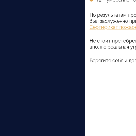
По результатам пр
был заслуженно пр
Сертификат пожар
Не стоит пренебрег
вполне реальная уг
Берегите себя и д