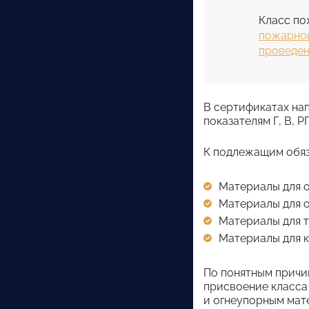
Класс по
пожарно
проведен
В сертификатах на
показателям Г, В, РП
К подлежащим обяз
Материалы для о
Материалы для о
Материалы для т
Материалы для к
По понятным причи
присвоение класса
и огнеупорным мате