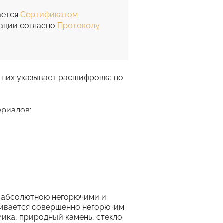
ается
Сертификатом
кации согласно
Протоколу
 них указывает расшифровка по
ериалов:
ь абсолютною негорючими и
аивается совершенно негорючим
ика, природный камень, стекло.