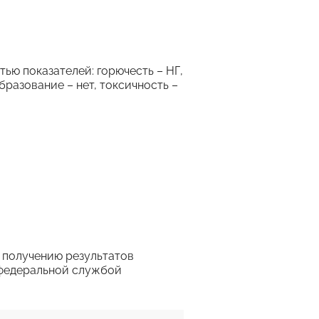
ю показателей: горючесть – НГ,
разование – нет, токсичность –
 получению результатов
 федеральной службой