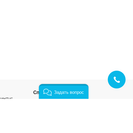
Способы оплаты:
Задать вопрос
линтус
с
ус
нтус
- разработка и