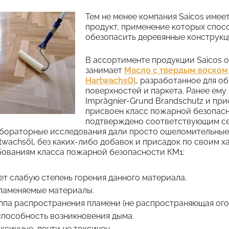
Тем не менее компания Saicos имее
продукт, применение которых спос
обезопасить деревянные конструкц
В ассортименте продукции Saicos 
занимает
Масло с твердым воском
HartwachsOl
, разработанное для о
поверхностей и паркета. Ранее ему
Imprägnier-Grund Brandschutz и при
присвоен класс пожарной безопасн
подтверждено соответствующим с
бораторные исследования дали просто ошеломительные 
twachsöl, без каких-либо добавок и присадок по своим 
бованиям класса пожарной безопасности КМ1:
ует слабую степень горения данного материала.
пламеняемые материалы.
уппа распространения пламени (не распространяющая огон
способность возникновения дыма.
ксичные, почти не токсичен.