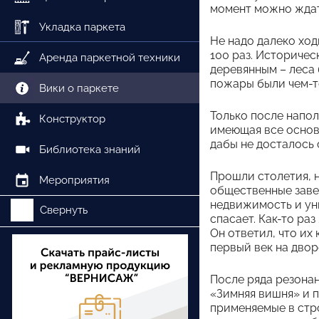
момент можно ждат
Укладка паркета
Не надо далеко ход
100 раз. Историчес
Аренда паркетной техники
деревянным – леса 
пожары были чем-т
Вики о паркете
Только после напо
Конструктор
имеющая все основ
дабы не досталось 
Библиотека знаний
Прошли столетия, н
Мероприятия
общественные заве
недвижимость и уни
Свернуть
спасает. Как-то ра
Он ответил, что их
первый век на двор
После ряда резона
«Зимняя вишня» и 
применяемые в стр