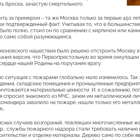
ь броска, зачастую смертельного.
ить за примером – та же Москва только за первые 450 ле
ки подтвержденный факт. Учитывая то, что в большинст
было полно, стоил он по сравнению с кирпичом или камн
о само собой разумеющимся.
леоновского нашествия было решено отстроить Москву в 
ания версия, что Первопрестольную во время оккупации
сердце нашей Родины на поругание врагу.
о ситуация с пожарами глобально мало изменилось. Так 
дения, складские помещения и промышленные предприяти
чтожаются материальные ценности. И, к сожалению, поги
з я спросил знакомого из МЧС, зачем им металлический ли
 командира завалило на пожаре, нашли только его метал
е…
нсных случаев возгораний, повлекших многочисленные ж
пр., службы пожарного надзора стали требовать наличие
оительстве и отделке материалы. Дерево само по себе я