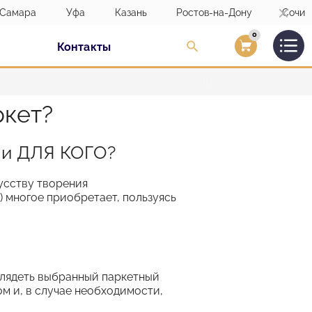
Самара
Уфа
Казань
Ростов-на-Дону
Сочи
0
Контакты
Вход/Регистраци
ркет?
 и ДЛЯ КОГО?
усству творения
) многое приобретает, пользуясь
глядеть выбранный паркетный
ом и, в случае необходимости,