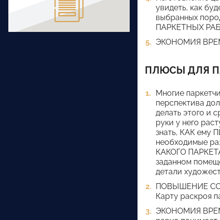
увидеть, как бу
выбранных поро
ПАРКЕТНЫХ РАБ
ЭКОНОМИЯ ВРЕМЕ
ПЛЮСЫ ДЛЯ П
Многие паркетчи
перспектива дол
делать этого и 
руки у него раст
знать, КАК ему 
необходимые раз
КАКОГО ПАРКЕТА 
заданном помеще
детали художест
ПОВЫШЕНИЕ СОБС
Карту раскроя п
ЭКОНОМИЯ ВРЕМЕН