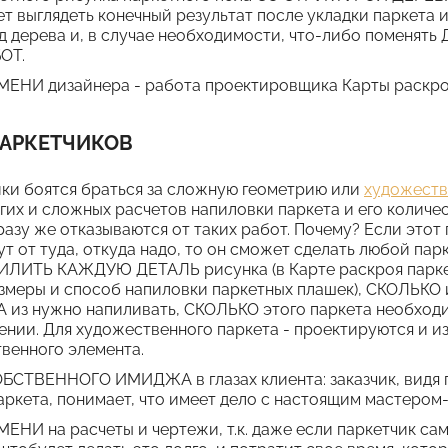
дет выглядеть конечный результат после укладки паркета 
д дерева и, в случае необходимости, что-либо помен
ОТ.
НИ дизайнера - работа проектировщика Карты раскроя
АРКЕТЧИКОВ
ки боятся браться за сложную геометрию или
художеств
гих и сложных расчетов напиловки паркета и его количе
сразу же отказываются от таких работ. Почему? Если этот
ут от туда, откуда надо, то он сможет сделать любой пар
ПИЛИТЬ КАЖДУЮ ДЕТАЛЬ рисунка (в Карте раскроя парке
меры и способ напиловки паркетных плашек), СКОЛЬКО 
из нужно напиливать, СКОЛЬКО этого паркета необходим
нии. Для художественного паркета - проектируются и 
венного элемента.
ТВЕННОГО ИМИДЖА в глазах клиента: заказчик, видя 
аркета, понимает, что имеет дело с настоящим мастером
И на расчеты и чертежи, т.к. даже если паркетчик сам 