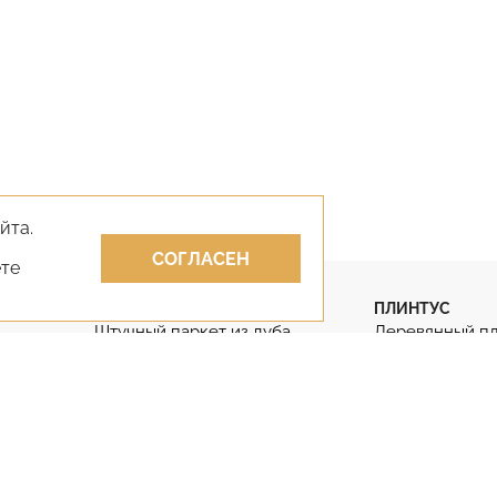
йта.
СОГЛАСЕН
ете
ПАРКЕТ
ПЛИНТУС
Штучный паркет из дуба
Деревянный п
Штучный паркет
Гибкий плинту
Паркет английская ёлка
Дубовый плинт
Паркет французская ёлка
Массивный пли
КЛЕИ
ЛАКИ
Клей для парк
Лак для паркета
Двухкомпонен