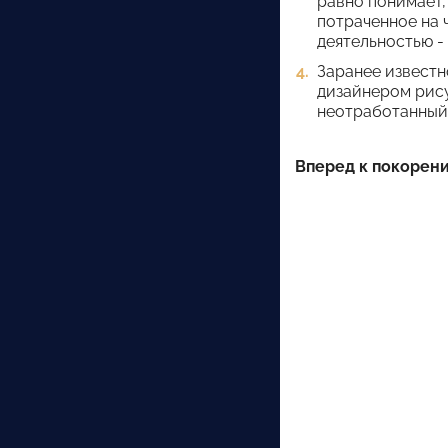
равно понимает, 
потраченное на 
деятельностью -
Заранее известн
дизайнером рисун
неотработанный 
Вперед к покорен