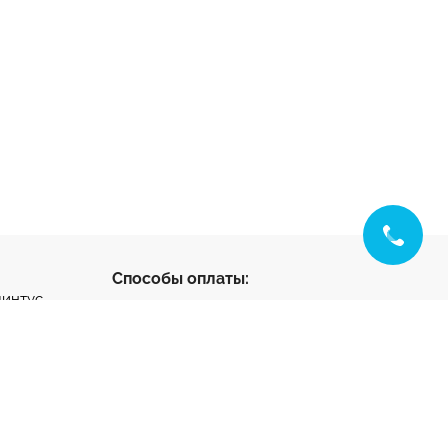
Способы оплаты:
линтус
с
ус
нтус
- разработка и
ета
продвижение
тный клей