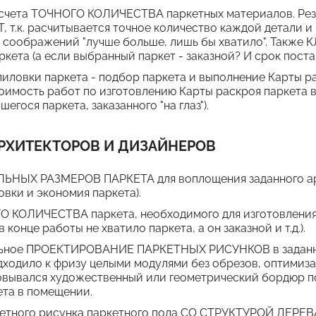
счета ТОЧНОГО КОЛИЧЕСТВА паркетных материалов. Рез
т.к. расчитывается точное количество каждой детали и 
з соображений "лучше больше, лишь бы хватило". Также К
ркета (а если выбранный паркет - заказной? И срок поставк
пиловки паркета - подбор паркета и выполнение Карты 
мость работ по изготовлению Карты раскроя паркета в
егося паркета, заказанного "на глаз").
РХИТЕКТОРОВ И ДИЗАЙНЕРОВ
НЫХ РАЗМЕРОВ ПАРКЕТА для воплощения заданного ар
овки и экономия паркета).
 КОЛИЧЕСТВА паркета, необходимого для изготовления 
в конце работы не хватило паркета, а он заказной и т.д.).
льное ПРОЕКТИРОВАНИЕ ПАРКЕТНЫХ РИСУНКОВ в заданно
дходило к фризу целыми модулями без обрезов, оптимиза
овывался художественный или геометрический бордюр п
та в помещении.
ветного рисунка паркетного пола СО СТРУКТУРОЙ ДЕРЕВ