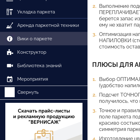
Выполнение под
Укладка паркета
ПЕРЕПЛАЧИВАЕТ, 
берется запас и
ему не хватит па
Аренда паркетной техники
Оптимизация на
Вики о паркете
НАПИЛОВКИ (стои
стоимость оставш
Конструктор
ПЛЮСЫ ДЛЯ А
Библиотека знаний
Мероприятия
Выбор ОПТИМАЛЬ
(удобство напил
Свернуть
Подсчет ТОЧНОГО
получилось, что 
Точное и прави
поле паркета по
красиво состык
симметрия парке
Изготовление ц