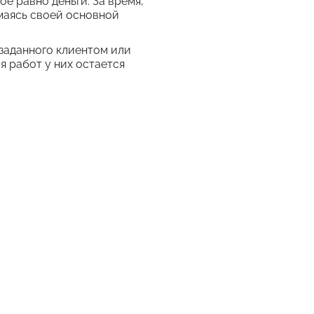
ое равно деньги. За время,
маясь своей основной
 заданного клиентом или
ия работ у них остается