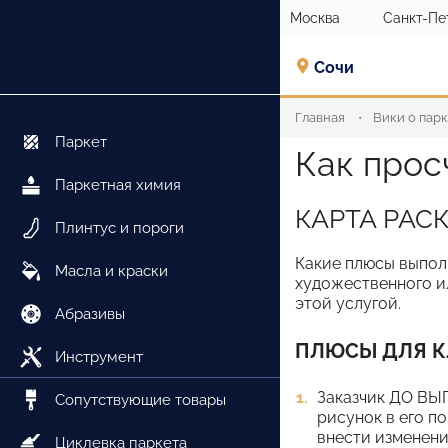
Москва
Санкт-Пе
Сочи
Главная
Вики о пар
Паркет
Как прос
Паркетная химия
КАРТА РАСК
Плинтус и пороги
Какие плюсы выпол
Масла и краски
художественного ил
этой услугой.
Абразивы
ПЛЮСЫ ДЛЯ К
Инструмент
Заказчик ДО ВЫ
Сопутствующие товары
рисунок в его п
внести изменени
Циклевка паркета