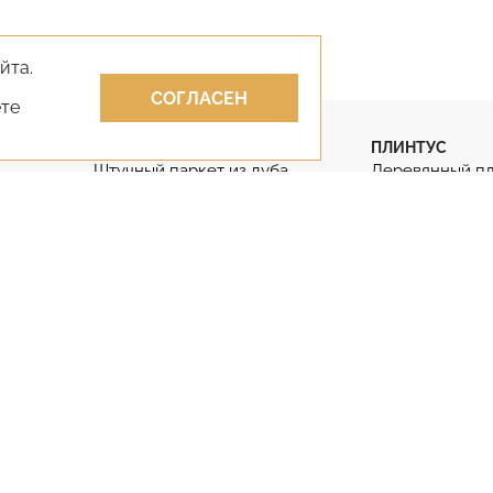
йта.
СОГЛАСЕН
ете
ПАРКЕТ
ПЛИНТУС
Штучный паркет из дуба
Деревянный п
Штучный паркет
Гибкий плинту
Паркет английская ёлка
Дубовый плинт
Паркет французская ёлка
Массивный пли
КЛЕИ
ЛАКИ
Клей для парк
Лак для паркета
Двухкомпонен
Лак для паркета без запаха
Клей для парке
Противопожарные лаки
фанеру
Двухкомпонентные лаки
Клей на бетон
(812) 929-85-85
+7 (495) 645-07-17
+7 (978) 824-31-10
+7 (800) 55