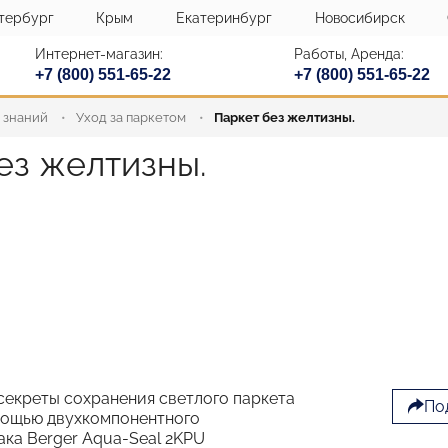
тербург
Крым
Екатеринбург
Новосибирск
Интернет-магазин:
Работы, Аренда:
+7 (800) 551-65-22
+7 (800) 551-65-22
 знаний
Уход за паркетом
Паркет без желтизны.
ез желтизны.
секреты сохранения светлого паркета
По
мощью двухкомпонентного
ака Berger Aqua-Seal 2KPU