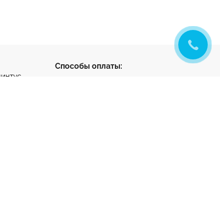
Способы оплаты:
линтус
с
ус
нтус
- разработка и
ета
продвижение
тный клей
та на
ную стяжку
1-65-22