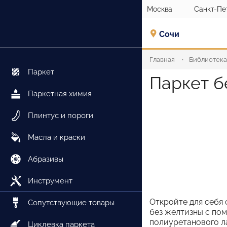
Москва
Санкт-Пе
Сочи
Главная
Библиотека
Паркет
Паркет б
Паркетная химия
Плинтус и пороги
Масла и краски
Абразивы
Инструмент
Откройте для себя 
Сопутствующие товары
без желтизны с по
полиуретанового л
Циклевка паркета