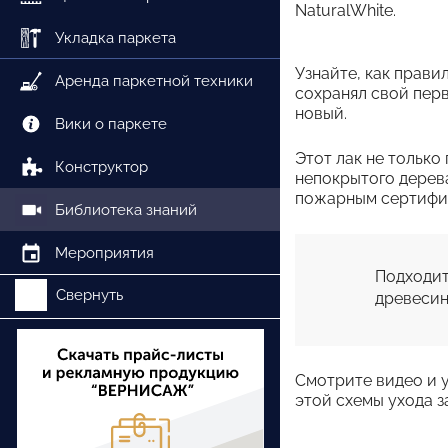
NaturalWhite.
Укладка паркета
Узнайте, как прави
Аренда паркетной техники
сохранял свой перв
новый.
Вики о паркете
Этот лак не только
Конструктор
непокрытого дерев
пожарным сертифик
Библиотека знаний
Мероприятия
Подходит 
Свернуть
древесин
Смотрите видео и 
этой схемы ухода з