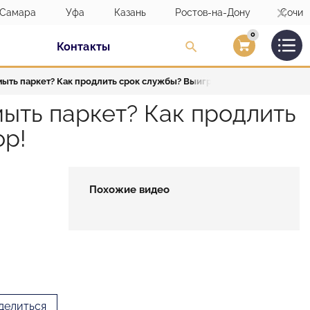
Самара
Уфа
Казань
Ростов-на-Дону
Сочи
0
Контакты
Вход/Регистраци
мыть паркет? Как продлить срок службы? Выиграй годовой набор!
мыть паркет? Как продлить
ор!
Похожие видео
делиться