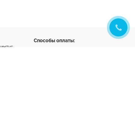
Способы оплаты:
линтус
с
ус
нтус
- разработка и
ета
продвижение
тный клей
та на
ную стяжку
1-65-22