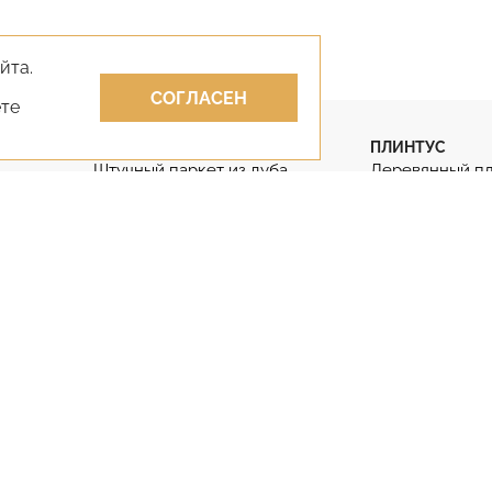
йта.
СОГЛАСЕН
ете
ПАРКЕТ
ПЛИНТУС
Штучный паркет из дуба
Деревянный п
Штучный паркет
Гибкий плинту
Паркет английская ёлка
Дубовый плинт
Паркет французская ёлка
Массивный пли
КЛЕИ
ЛАКИ
Клей для парк
Лак для паркета
Двухкомпонен
Лак для паркета без запаха
Клей для парке
Противопожарные лаки
фанеру
Двухкомпонентные лаки
Клей на бетон
(812) 929-85-85
+7 (495) 645-07-17
+7 (978) 824-31-10
+7 (800) 55