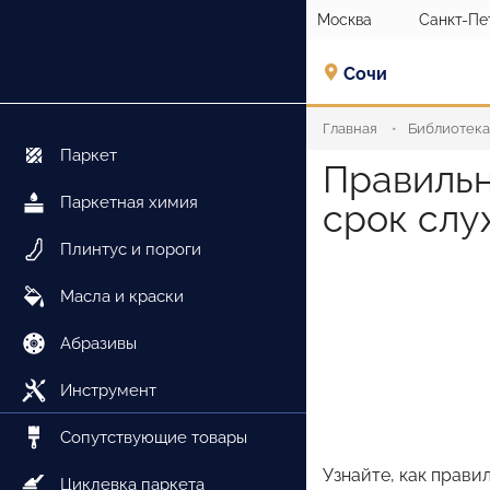
Москва
Санкт-Пе
Сочи
Главная
Библиотека
Паркет
Правильн
Паркетная химия
срок слу
Плинтус и пороги
Масла и краски
Абразивы
Инструмент
Сопутствующие товары
Узнайте, как прави
Циклевка паркета