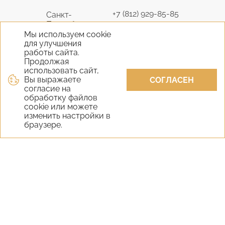
+7 (812) 929-85-85
Санкт-
Петербург
9298585@bk.ru
Мы используем cookie
для улучшения
+7 (495) 645-07-17
работы сайта.
Москва
6450717@mail.ru
Продолжая
использовать сайт,
Вы выражаете
+7 (978) 824-31-10
СОГЛАСЕН
Крым
согласие на
vernisage-c@mail.ru
обработку файлов
cookie или можете
+7 (800) 551-65-22
изменить настройки в
Екатеринбург
браузере.
9298585@bk.ru
+7 (800) 551-65-22
Новосибирск
9298585@bk.ru
Самара
+7 (800) 551-65-22
Уфа
+7 (800) 551-65-22
Казань
+7 (800) 551-65-22