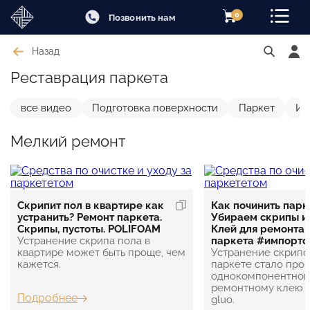
0
Позвонить нам
Назад
Реставрация паркета
все видео
Подготовка поверхности
Паркет
Ин
Мелкий ремонт
Скрипит пол в квартире как
Как починить парк
устранить? Ремонт паркета.
Убираем скрипы и 
Скрипы, пустоты. POLIFOAM
Клей для ремонта 
Устранение скрипа пола в
паркета #импорт
квартире может быть проще, чем
Устранение скрипов
кажется.
паркете стало про
однокомпонентно
ремонтному клею V
Подробнее
gluo.