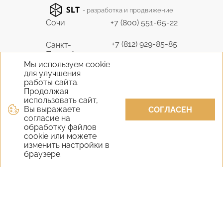
- разработка и продвижение
Сочи
+7 (800) 551-65-22
+7 (812) 929-85-85
Санкт-
Петербург
9298585@bk.ru
Мы используем cookie
для улучшения
+7 (495) 645-07-17
работы сайта.
Москва
6450717@mail.ru
Продолжая
использовать сайт,
Вы выражаете
+7 (978) 824-31-10
СОГЛАСЕН
Крым
согласие на
vernisage-c@mail.ru
обработку файлов
cookie или можете
+7 (800) 551-65-22
изменить настройки в
Екатеринбург
браузере.
9298585@bk.ru
+7 (800) 551-65-22
Новосибирск
9298585@bk.ru
Самара
+7 (800) 551-65-22