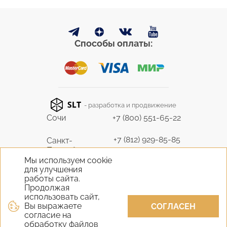
Способы оплаты:
- разработка и продвижение
Сочи
+7 (800) 551-65-22
+7 (812) 929-85-85
Санкт-
Петербург
9298585@bk.ru
Мы используем cookie
для улучшения
+7 (495) 645-07-17
работы сайта.
Москва
6450717@mail.ru
Продолжая
использовать сайт,
Вы выражаете
+7 (978) 824-31-10
СОГЛАСЕН
Крым
согласие на
vernisage-c@mail.ru
обработку файлов