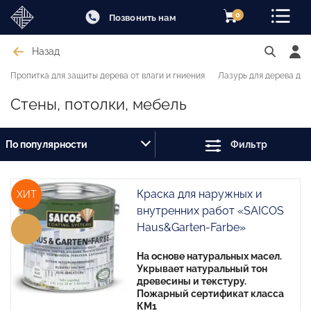
0
Позвонить нам
Назад
Пропитка для защиты дерева от влаги и гниения
Лазурь для дерева для
Стены, потолки, мебель
По популярности
Фильтр
Краска для наружных и
ХИТ
внутренних работ «SAICOS
Haus&Garten-Farbe»
На основе натуральных масел.
Укрывает натуральный тон
древесины и текстуру.
Пожарный сертификат класса
КМ1