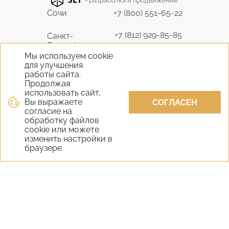
- разработка и продвижение
Сочи
+7 (800) 551-65-22
+7 (812) 929-85-85
Санкт-
Петербург
9298585@bk.ru
Мы используем cookie
для улучшения
+7 (495) 645-07-17
работы сайта.
Москва
6450717@mail.ru
Продолжая
использовать сайт,
Вы выражаете
+7 (978) 824-31-10
СОГЛАСЕН
Крым
согласие на
vernisage-c@mail.ru
обработку файлов
cookie или можете
+7 (800) 551-65-22
изменить настройки в
Екатеринбург
браузере.
9298585@bk.ru
+7 (800) 551-65-22
Новосибирск
9298585@bk.ru
Самара
+7 (800) 551-65-22
Уфа
+7 (800) 551-65-22