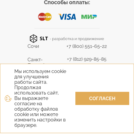
Способы оплаты:
- разработка и продвижение
Сочи
+7 (800) 551-65-22
+7 (812) 929-85-85
Санкт-
Петербург
9298585@bk.ru
Мы используем cookie
для улучшения
+7 (495) 645-07-17
работы сайта.
Москва
6450717@mail.ru
Продолжая
использовать сайт,
Вы выражаете
+7 (978) 824-31-10
СОГЛАСЕН
Крым
согласие на
vernisage-c@mail.ru
обработку файлов
cookie или можете
+7 (800) 551-65-22
изменить настройки в
Екатеринбург
браузере.
9298585@bk.ru