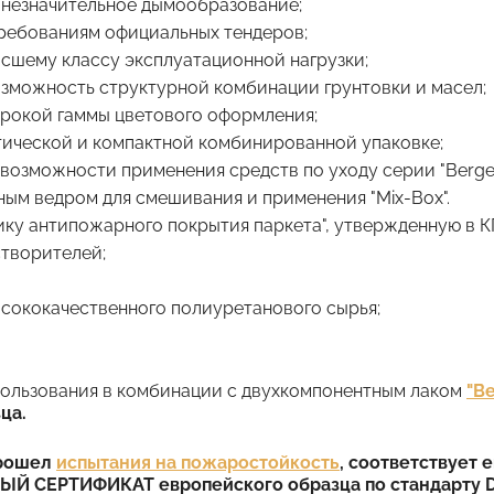
незначительное дымообразование;
ребованиям официальных тендеров;
сшему классу эксплуатационной нагрузки;
зможность структурной комбинации грунтовки и масел;
рокой гаммы цветового оформления;
тической и компактной комбинированной упаковке;
возможности применения средств по уходу серии "Berger-
ным ведром для смешивания и применения "Mix-Box".
ику антипожарного покрытия паркета", утвержденную в 
творителей;
ысококачественного полиуретанового сырья;
пользования в комбинации с двухкомпонентным лаком
"B
ца.
прошел
испытания на пожаростойкость
, соответствует
 СЕРТИФИКАТ европейского образца по стандарту