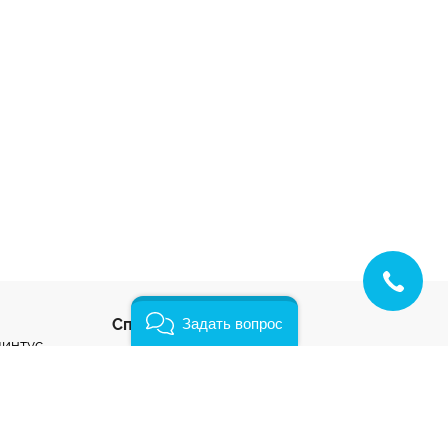
Способы оплаты:
Задать вопрос
линтус
с
ус
нтус