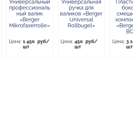
Универсальный
Универсальная
Пласт
профессиональ
ручка для
бокс
ный валик
валиков «Berger
смеши
«Berger
Universal
компо
Mikrofaserrolle»
Rollbugel»
«Berge
BO
Цена:
1 450
руб/
Цена:
450
руб/
Цена:
3 
шт
шт
шт