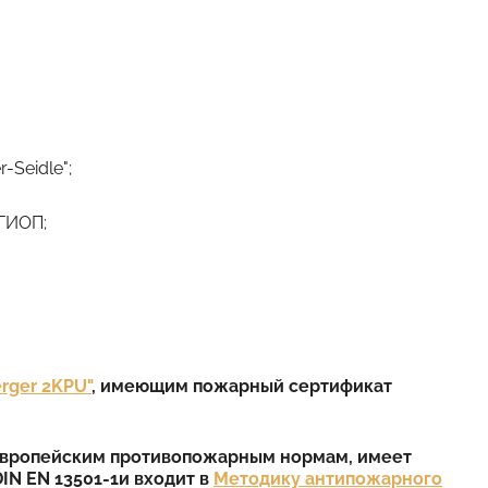
Seidle";
КГИОП;
erger 2KPU"
, имеющим пожарный сертификат
 европейским противопожарным нормам, имеет
DIN EN 13501-1
и входит в
Методику антипожарного