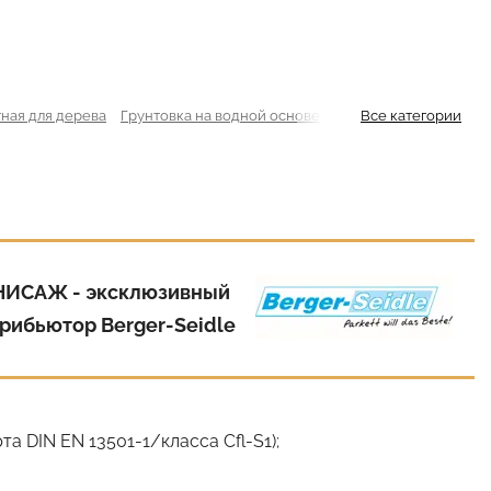
ная для дерева
Грунтовка на водной основе
Водно-дисперсионная
Все категории
НИСАЖ - эксклюзивный
рибьютор Berger-Seidle
 DIN EN 13501-1/класса Cfl-S1);