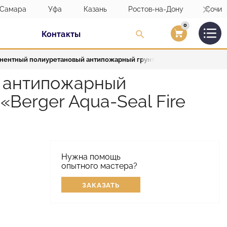
Самара
Уфа
Казань
Ростов-на-Дону
Сочи
0
Контакты
Вход/Регистраци
нентный полиуретановый антипожарный грунтовочный лак на водной 
 антипожарный
«Berger Aqua-Seal Fire
Нужна помощь
опытного мастера?
ЗАКАЗАТЬ