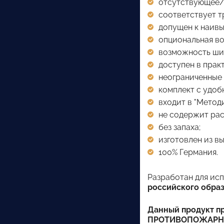
отсутствующее/
соответствует т
допущен к наивы
опциональная во
возможность ши
доступен в прак
неограниченные 
комплект с удоб
входит в "Метод
не содержит рас
без запаха;
изготовлен из в
100% Германия.
Разработан для ис
российского образ
Данный продукт 
ПРОТИВОПОЖАРНЫЙ