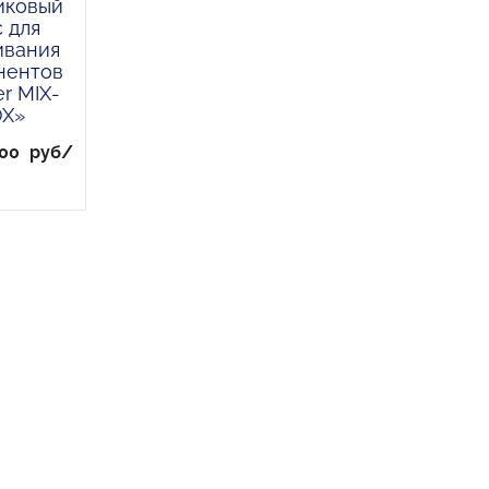
иковый
 для
вания
нентов
r MIX-
X»
100
руб/