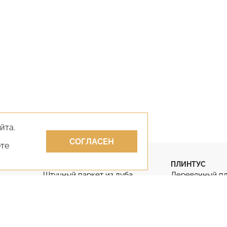
йта.
СОГЛАСЕН
ете
ПАРКЕТ
ПЛИНТУС
Штучный паркет из дуба
Деревянный п
Штучный паркет
Гибкий плинту
Паркет английская ёлка
Дубовый плинт
Паркет французская ёлка
Массивный пли
КЛЕИ