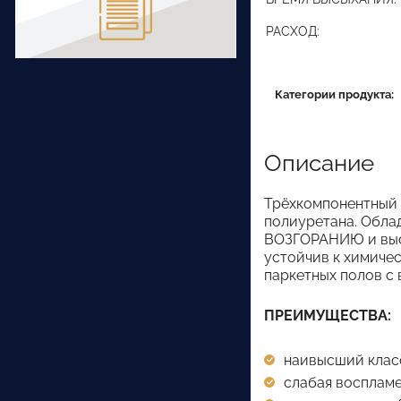
РАСХОД:
Категории продукта:
Описание
Трёхкомпонентный 
полиуретана. Обл
ВОЗГОРАНИЮ и высо
устойчив к химиче
паркетных полов с 
ПРЕИМУЩЕСТВА:
наивысший класс
слабая воспламе