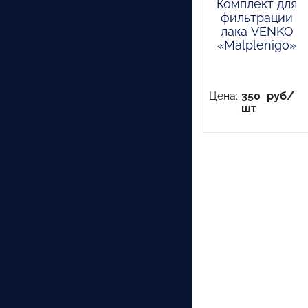
Комплект для
фильтрации
лака VENKO
«Malplenigo»
Цена:
350
руб/
шт