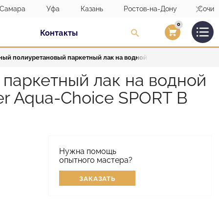
Самара
Уфа
Казань
Ростов-на-Дону
Сочи
0
Контакты
Вход/Регистраци
ый полиуретановый паркетный лак на водной основе для спортивны
паркетный лак на водной
er Aqua-Choice SPORT B
Нужна помощь
опытного мастера?
ЗАКАЗАТЬ