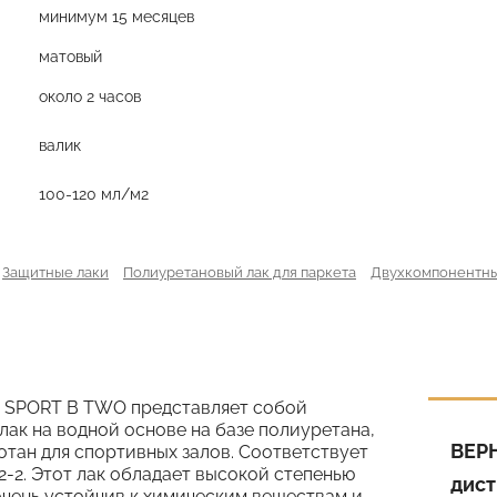
минимум 15 месяцев
матовый
около 2 часов
валик
100-120 мл/м2
Защитные лаки
Полиуретановый лак для паркета
Двухкомпонентны
e SPORT B TWO представляет собой
ак на водной основе на базе полиуретана,
ВЕР
отан для спортивных залов. Соответствует
-2. Этот лак обладает высокой степенью
дист
очень устойчив к химическим веществам и