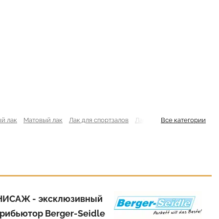
й лак
Матовый лак
Лак для спортзалов
Лак для сосновой доски
Все категории
НИСАЖ - эксклюзивный
рибьютор Berger-Seidle