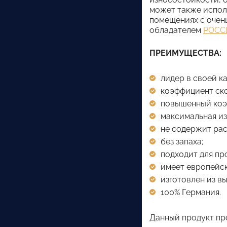
может также испол
помещениях с очень
обладателем
РОССИ
ПРЕИМУЩЕСТВА:
лидер в своей к
коэффициент ск
повышенный коэ
максимальная и
не содержит рас
без запаха;
подходит для пр
имеет европейс
изготовлен из в
100% Германия.
Данный продукт пр