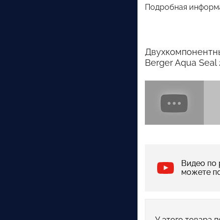
Подробная информа
Двухкомпонентны
Berger Aqua Seal
Видео по 
можете п
У этого товара п