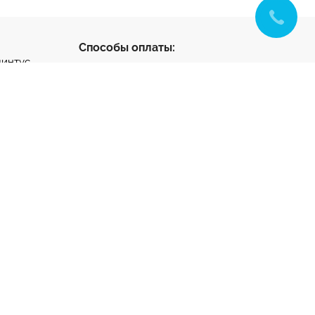
Способы оплаты:
линтус
с
ус
нтус
- разработка и
ета
продвижение
тный клей
та на
ную стяжку
1-65-22
k.ru
ург
1-65-22