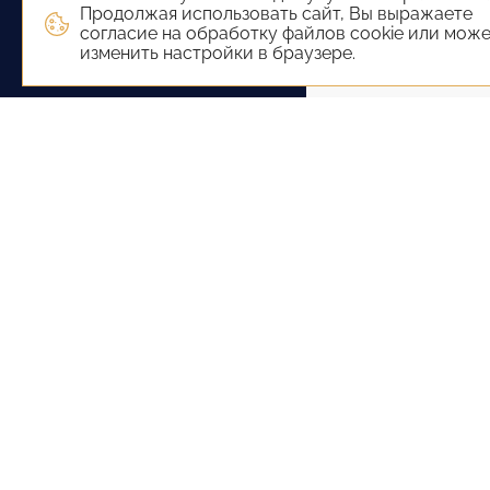
Продолжая использовать сайт, Вы выражаете
согласие на обработку файлов cookie или мож
изменить настройки в браузере.
+7 (800) 551-65-22
+7 
Сочи
92
Са
Пе
+7 (800) 551-65-22
+7 