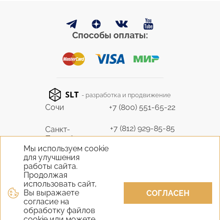
Способы оплаты:
- разработка и продвижение
Сочи
+7 (800) 551-65-22
+7 (812) 929-85-85
Санкт-
Петербург
9298585@bk.ru
Мы используем cookie
для улучшения
+7 (495) 645-07-17
работы сайта.
Москва
6450717@mail.ru
Продолжая
использовать сайт,
Вы выражаете
+7 (978) 824-31-10
СОГЛАСЕН
Крым
согласие на
vernisage-c@mail.ru
обработку файлов
cookie или можете